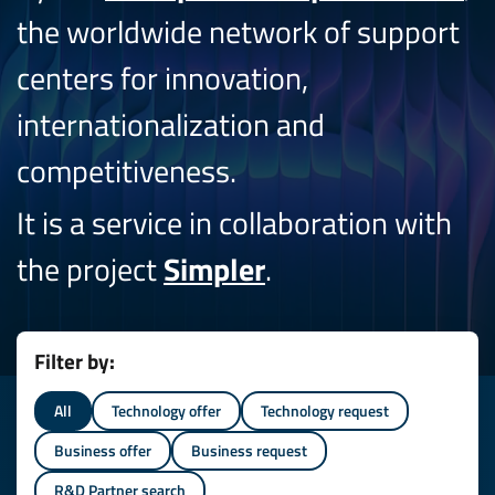
the worldwide network of support
centers for innovation,
internationalization and
competitiveness.
It is a service in collaboration with
the project
Simpler
.
Filter by:
All
Technology offer
Technology request
Business offer
Business request
R&D Partner search