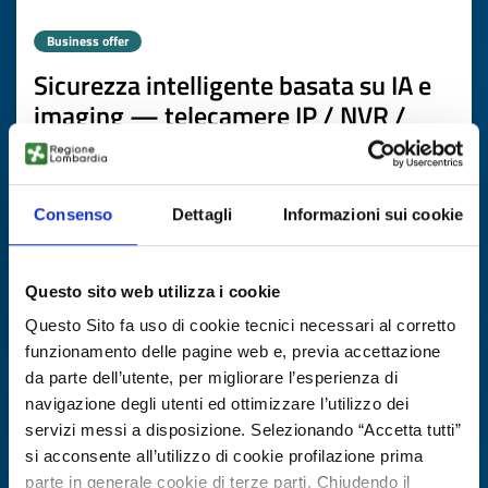
Business offer
Sicurezza intelligente basata su IA e
imaging — telecamere IP / NVR /
VMS
ID: BOTW20251020014
Consenso
Dettagli
Informazioni sui cookie
DISCOVER MORE →
Questo sito web utilizza i cookie
Expires on
20 marzo 2027
Questo Sito fa uso di cookie tecnici necessari al corretto
funzionamento delle pagine web e, previa accettazione
da parte dell’utente, per migliorare l’esperienza di
navigazione degli utenti ed ottimizzare l’utilizzo dei
servizi messi a disposizione. Selezionando “Accetta tutti”
si acconsente all’utilizzo di cookie profilazione prima
parte in generale cookie di terze parti. Chiudendo il