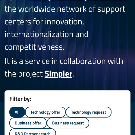
the worldwide network of support
centers for innovation,
internationalization and
competitiveness.
It is a service in collaboration with
the project
Simpler
.
Filter by:
All
Technology offer
Technology request
Business offer
Business request
R&D Partner search