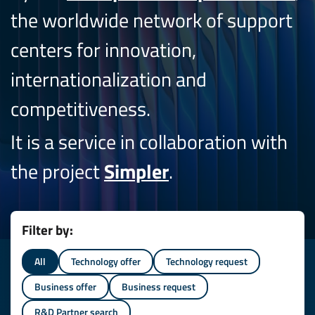
the worldwide network of support
centers for innovation,
internationalization and
competitiveness.
It is a service in collaboration with
the project
Simpler
.
Filter by:
All
Technology offer
Technology request
Business offer
Business request
R&D Partner search