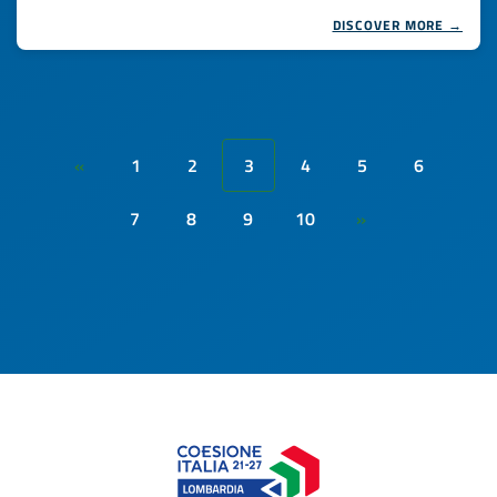
DISCOVER MORE →
1
2
3
4
5
6
«
7
8
9
10
»