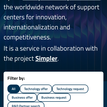
the worldwide network of support
centers for innovation,
internationalization and
competitiveness.
It is a service in collaboration with
the project
Simpler
.
Filter by:
All
Technology offer
Technology request
Business offer
Business request
R&D Partner search