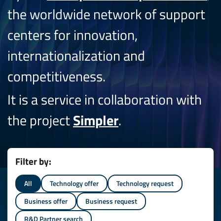
the worldwide network of support
centers for innovation,
internationalization and
competitiveness.
It is a service in collaboration with
the project
Simpler
.
Filter by:
All
Technology offer
Technology request
Business offer
Business request
R&D Partner search