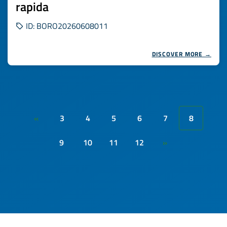
rapida
ID: BORO20260608011
DISCOVER MORE →
3
4
5
6
7
8
«
9
10
11
12
»