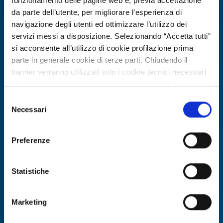
funzionamento delle pagine web e, previa accettazione
da parte dell’utente, per migliorare l’esperienza di
navigazione degli utenti ed ottimizzare l’utilizzo dei
servizi messi a disposizione. Selezionando “Accetta tutti”
si acconsente all’utilizzo di cookie profilazione prima
parte in generale cookie di terze parti. Chiudendo il
banner verranno utilizzati solo i cookie tecnici necessari
alla navigazione e alcune funzionalità aggiuntive
potrebbero non essere disponibili.
Selezione
Per conoscere i dettagli, consulta la nostra cookie policy.
Necessari
Technology offer
del
https://www.openinnovation.regione.lombardia.it/it/co
consenso
Servizi di consulenza ingegneristica
okie-policy
e la nostra privacy policy
per sviluppo embedded e Edge AI su
Preferenze
https://www.openinnovation.regione.lombardia.it/it/pr
dispositivi sensoristici
ivacy-policy
Statistiche
ID: TOES20260706006
Marketing
DISCOVER MORE →