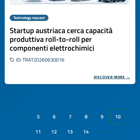
Technology request
Startup austriaca cerca capacità
produttiva roll-to-roll per
componenti elettrochimici
ID: TRAT20260630016
DISCOVER MORE →
5
6
7
8
9
10
«
11
12
13
14
»