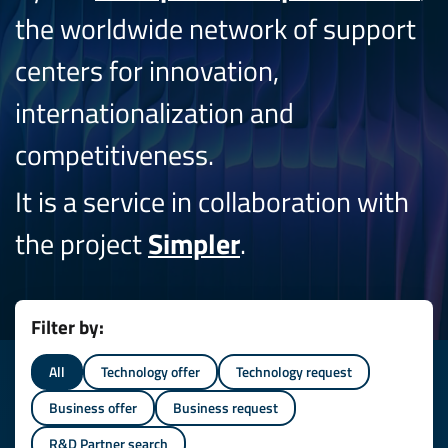
the worldwide network of support
centers for innovation,
internationalization and
competitiveness.
It is a service in collaboration with
the project
Simpler
.
Filter by:
All
Technology offer
Technology request
Business offer
Business request
R&D Partner search