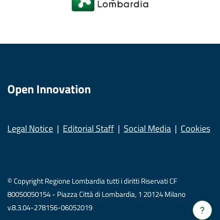
Open Innovation
Legal Notice
Editorial Staff
Social Media
Cookies
© Copyright Regione Lombardia tutti i diritti Riservati CF
80050050154 - Piazza Città di Lombardia, 1 20124 Milano
v.8.3.04-278156-06052019
Verrà