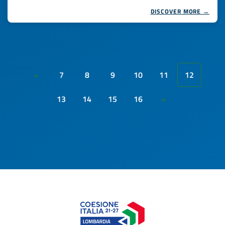
DISCOVER MORE →
7
8
9
10
11
12
«
13
14
15
16
»