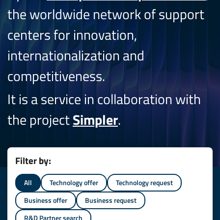
the worldwide network of support
centers for innovation,
internationalization and
competitiveness.
It is a service in collaboration with
the project
Simpler
.
Filter by:
All
Technology offer
Technology request
Business offer
Business request
R&D Partner search