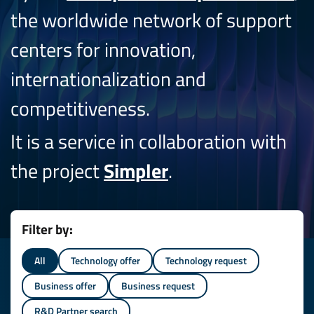
the worldwide network of support
centers for innovation,
internationalization and
competitiveness.
It is a service in collaboration with
the project
Simpler
.
Filter by:
All
Technology offer
Technology request
Business offer
Business request
R&D Partner search