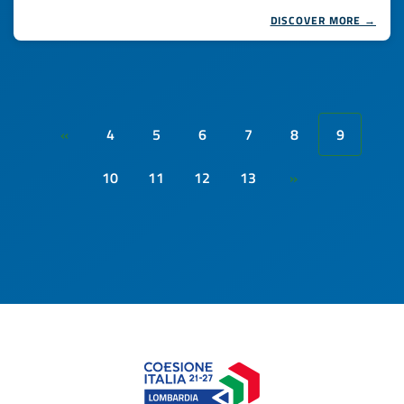
DISCOVER MORE →
4
5
6
7
8
9
«
10
11
12
13
»