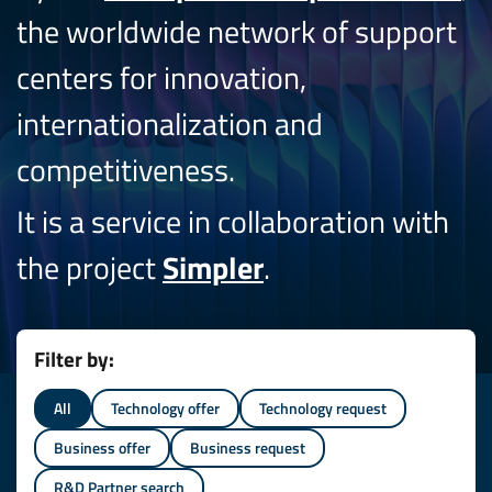
the worldwide network of support
centers for innovation,
internationalization and
competitiveness.
It is a service in collaboration with
the project
Simpler
.
Filter by:
All
Technology offer
Technology request
Business offer
Business request
R&D Partner search