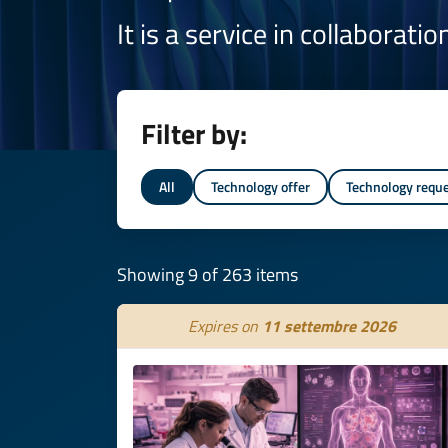
It is a service in collaborati
Filter by:
All
Technology offer
Technology requ
Showing 9 of 263 items
Expires on
11 settembre 2026