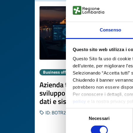
Consenso
Questo sito web utilizza i c
Questo Sito fa uso di cookie 
dell’utente, per migliorare l’
Business offer
Selezionando “Accetta tutti” s
Chiudendo il banner verranno u
Azienda turca R&D offre
potrebbero non essere disponi
sviluppo software AI, analisi
Per conoscere i dettagli, con
dati e sistemi autonomi
policy
e la nostra privacy po
Selezione
ID: BOTR20260225001
Necessari
del
consenso