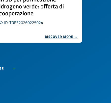
idrogeno verde: offerta di
cooperazione
ID: TOES20260225024
DISCOVER MORE →
15
»