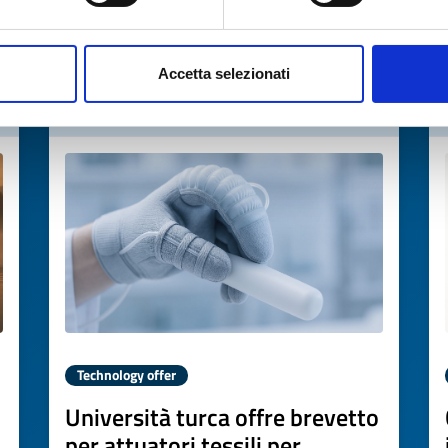
→
DISCOVER MORE →
Accetta selezionati
Expires on
19 marzo 2027
Technology offer
Università turca offre brevetto
per attuatori tessili per