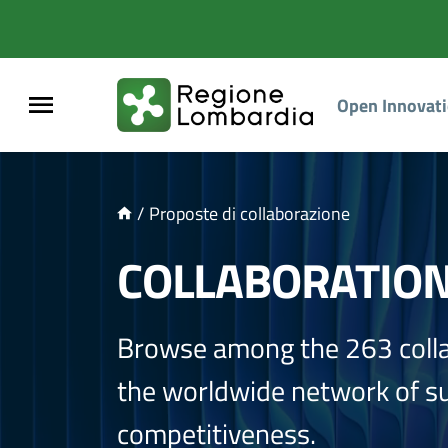
NTENUTO PRINCIPALE
Open Innovat
/
Proposte di collaborazione
COLLABORATIO
Browse among the 263 coll
the worldwide network of sup
competitiveness.