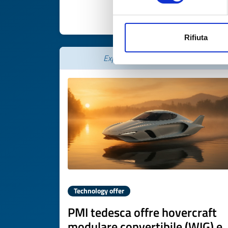
DISCOVER MORE 
Rifiuta
Expires on
19 marzo 2027
Technology offer
PMI tedesca offre hovercraft
modulare convertibile (WIG) e