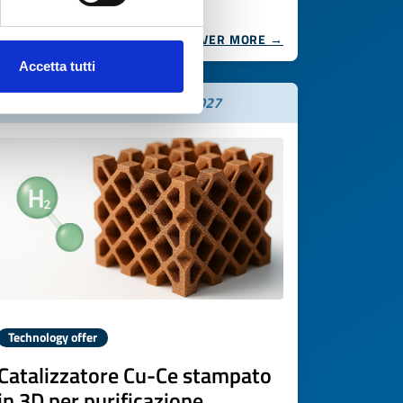
DISCOVER MORE →
Accetta tutti
Expires on
18 marzo 2027
Technology offer
Catalizzatore Cu-Ce stampato
in 3D per purificazione