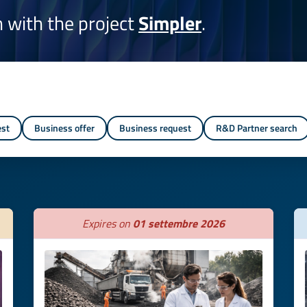
on with the project
Simpler
.
est
Business offer
Business request
R&D Partner search
Expires on
01 settembre 2026