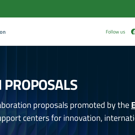
ion
Follow us
N PROPOSALS
aboration proposals promoted by the
E
port centers for innovation, internati