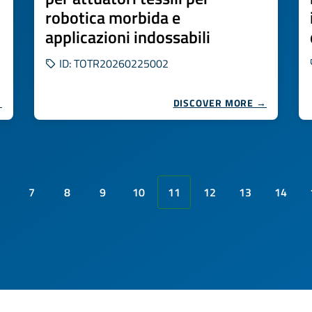
robotica morbida e
applicazioni indossabili
ID: TOTR20260225002
→
DISCOVER MORE →
7
8
9
10
11
12
13
14