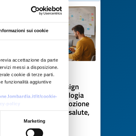
Informazioni sui cookie
previa accettazione da parte
 servizi messi a disposizione.
Technology offer
rale cookie di terze parti.
e funzionalità aggiuntive
Gruppo svizzero di design
research offre metodologia
e.lombardia.it/it/cookie-
human-centred per adozione
cy-policy
di nuove tecnologie in salute,
benessere e ambiente
Marketing
ID: TOCH20260226017