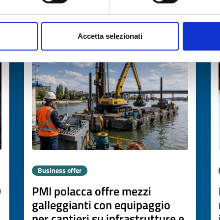
→
DISCOVER MORE →
Accetta selezionati
Expires on
06 agosto 2027
Business offer
D
PMI polacca offre mezzi
galleggianti con equipaggio
per cantieri su infrastrutture e