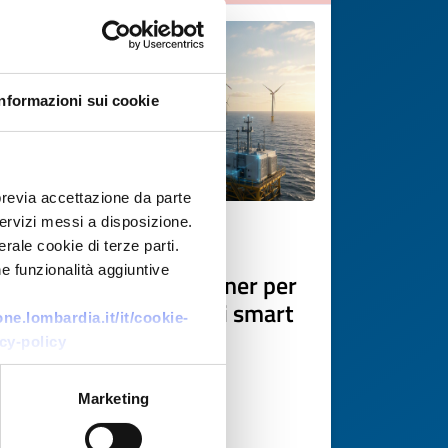
Informazioni sui cookie
previa accettazione da parte
 servizi messi a disposizione.
R&D Partner search
rale cookie di terze parti.
e funzionalità aggiuntive
PMI lettone cerca partner per
sistemi eolici modulari smart
e.lombardia.it/it/cookie-
cy-policy
ID: RDRLV20260716012
Marketing