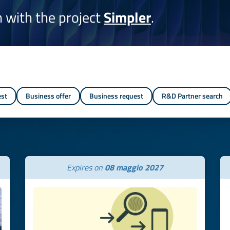
on with the project
Simpler
.
est
Business offer
Business request
R&D Partner search
Expires on
08 maggio 2027