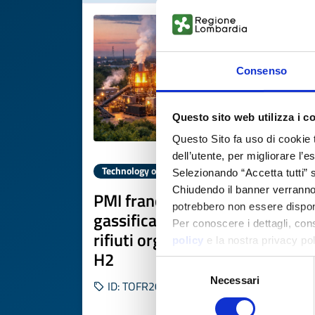
Consenso
Questo sito web utilizza i c
Questo Sito fa uso di cookie 
dell’utente, per migliorare l’
Technology offer
Selezionando “Accetta tutti” s
Chiudendo il banner verranno u
PMI francese offre processo di
potrebbero non essere disponi
gassificazione a vapore di
Per conoscere i dettagli, con
rifiuti organici per produzione
policy
e la nostra privacy po
H2
Selezione
Necessari
del
ID: TOFR20260130020
consenso