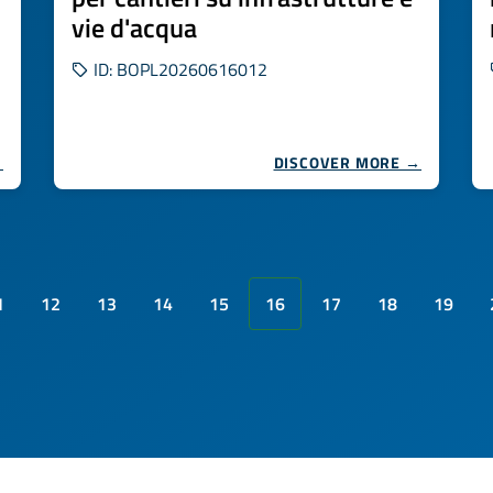
vie d'acqua
ID: BOPL20260616012
→
DISCOVER MORE →
1
12
13
14
15
16
17
18
19