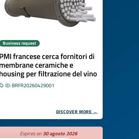
Business request
PMI francese cerca fornitori di
membrane ceramiche e
housing per filtrazione del vino
ID: BRFR20260429001
DISCOVER MORE →
Expires on
30 agosto 2026