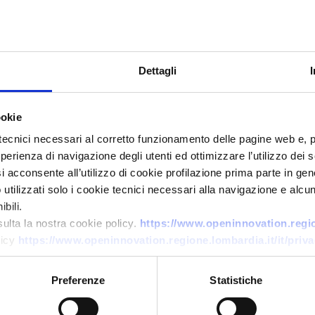
Dettagli
ookie
tecnici necessari al corretto funzionamento delle pagine web e, 
esperienza di navigazione degli utenti ed ottimizzare l’utilizzo dei
Technology offer
i acconsente all’utilizzo di cookie profilazione prima parte in gene
tilizzati solo i cookie tecnici necessari alla navigazione e alcun
PMI francese produttrice di
bili.
DPI CBRN e decontaminazione
sulta la nostra cookie policy.
https://www.openinnovation.region
cerca partner europei
licy
https://www.openinnovation.regione.lombardia.it/it/priva
ID: TOFR20260331027
Preferenze
Statistiche