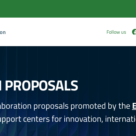
ion
Follow us
N PROPOSALS
aboration proposals promoted by the
E
port centers for innovation, internati