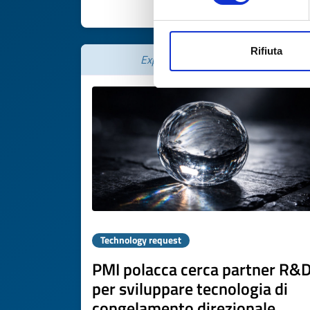
DISCOVER MORE 
Rifiuta
Expires on
09 marzo 2027
Technology request
PMI polacca cerca partner R&
per sviluppare tecnologia di
congelamento direzionale