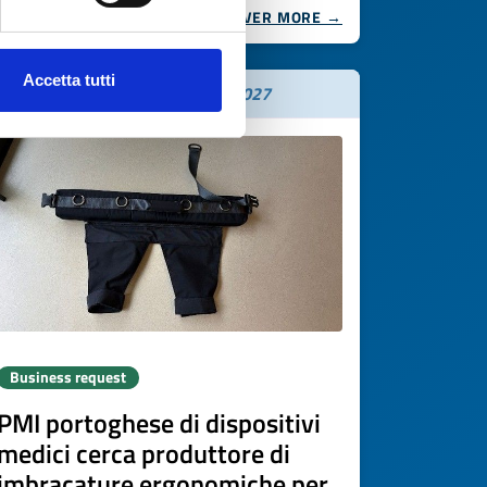
DISCOVER MORE →
Accetta tutti
Expires on
03 giugno 2027
Business request
PMI portoghese di dispositivi
medici cerca produttore di
imbracature ergonomiche per