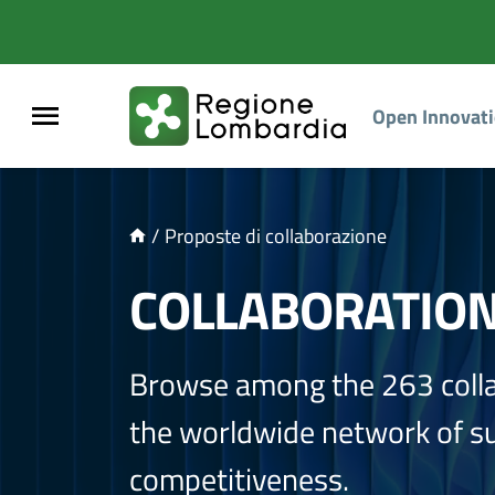
NTENUTO PRINCIPALE
Open Innovat
/
Proposte di collaborazione
COLLABORATIO
Browse among the 263 coll
the worldwide network of sup
competitiveness.