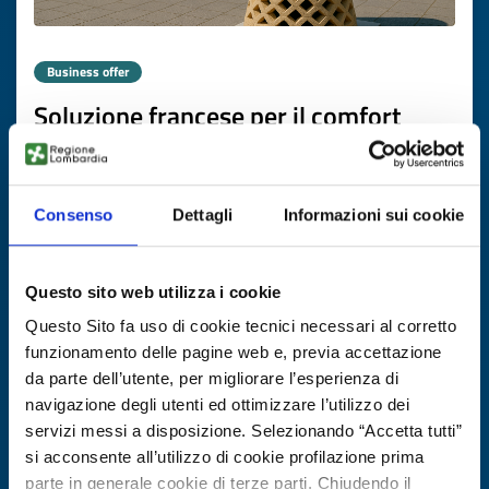
Business offer
Soluzione francese per il comfort
termico sostenibile
ID: BOFR20251104012
Consenso
Dettagli
Informazioni sui cookie
DISCOVER MORE →
Questo sito web utilizza i cookie
Expires on
20 novembre 2026
Questo Sito fa uso di cookie tecnici necessari al corretto
funzionamento delle pagine web e, previa accettazione
da parte dell’utente, per migliorare l’esperienza di
navigazione degli utenti ed ottimizzare l’utilizzo dei
servizi messi a disposizione. Selezionando “Accetta tutti”
si acconsente all’utilizzo di cookie profilazione prima
parte in generale cookie di terze parti. Chiudendo il