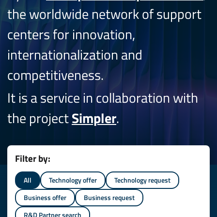
the worldwide network of support
centers for innovation,
internationalization and
competitiveness.
It is a service in collaboration with
the project
Simpler
.
Filter by:
All
Technology offer
Technology request
Business offer
Business request
R&D Partner search