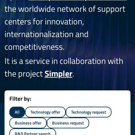
the worldwide network of support
centers for innovation,
internationalization and
competitiveness.
It is a service in collaboration with
the project
Simpler
.
Filter by:
All
Technology offer
Technology request
Business offer
Business request
R&D Partner search