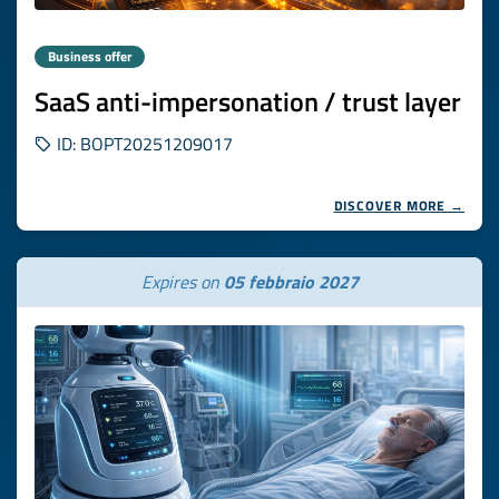
Business offer
SaaS anti-impersonation / trust layer
ID: BOPT20251209017
DISCOVER MORE →
Expires on
05 febbraio 2027