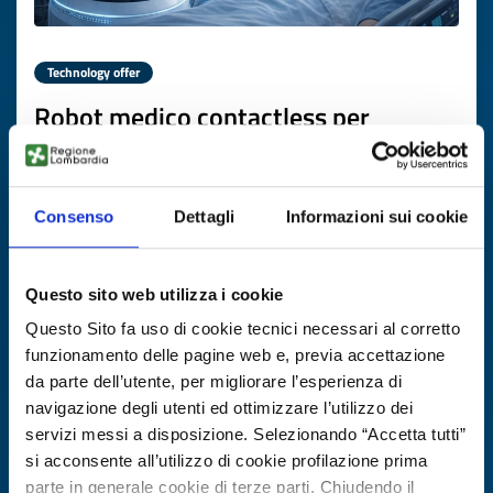
Technology offer
Robot medico contactless per
monitoraggio parametri vitali
ID: TOBG20260123005
Consenso
Dettagli
Informazioni sui cookie
DISCOVER MORE →
Questo sito web utilizza i cookie
Expires on
20 febbraio 2027
Questo Sito fa uso di cookie tecnici necessari al corretto
funzionamento delle pagine web e, previa accettazione
da parte dell’utente, per migliorare l’esperienza di
navigazione degli utenti ed ottimizzare l’utilizzo dei
servizi messi a disposizione. Selezionando “Accetta tutti”
si acconsente all’utilizzo di cookie profilazione prima
parte in generale cookie di terze parti. Chiudendo il