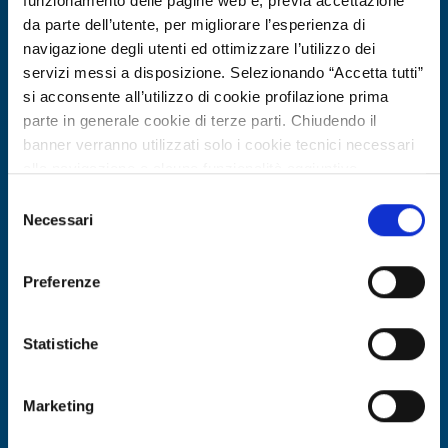
funzionamento delle pagine web e, previa accettazione
da parte dell’utente, per migliorare l’esperienza di
navigazione degli utenti ed ottimizzare l’utilizzo dei
servizi messi a disposizione. Selezionando “Accetta tutti”
si acconsente all’utilizzo di cookie profilazione prima
parte in generale cookie di terze parti. Chiudendo il
banner verranno utilizzati solo i cookie tecnici necessari
alla navigazione e alcune funzionalità aggiuntive
potrebbero non essere disponibili.
Selezione
Per conoscere i dettagli, consulta la nostra cookie policy.
Necessari
Technology offer
del
https://www.openinnovation.regione.lombardia.it/it/co
consenso
Università spagnola offre giunto
okie-policy
e la nostra privacy policy
morbido modulare per bracci robotici
Preferenze
https://www.openinnovation.regione.lombardia.it/it/pr
ad alta precisione
ivacy-policy
Statistiche
ID: TOES20260318017
Marketing
DISCOVER MORE →