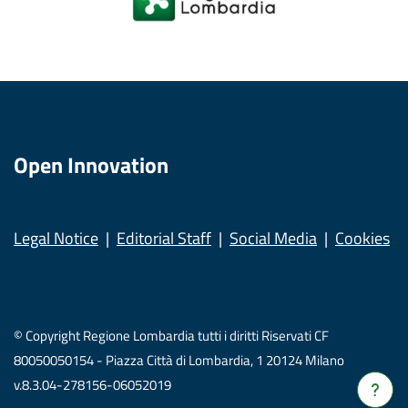
Open Innovation
Legal Notice
Editorial Staff
Social Media
Cookies
© Copyright Regione Lombardia tutti i diritti Riservati CF
80050050154 - Piazza Città di Lombardia, 1 20124 Milano
v.8.3.04-278156-06052019
Verrà