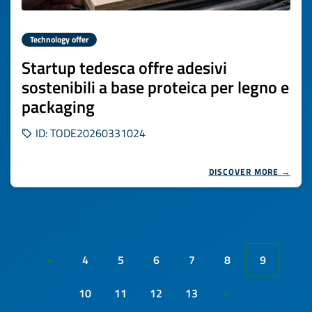
Technology offer
Startup tedesca offre adesivi
sostenibili a base proteica per legno e
packaging
ID: TODE20260331024
DISCOVER MORE →
4
5
6
7
8
9
«
10
11
12
13
»