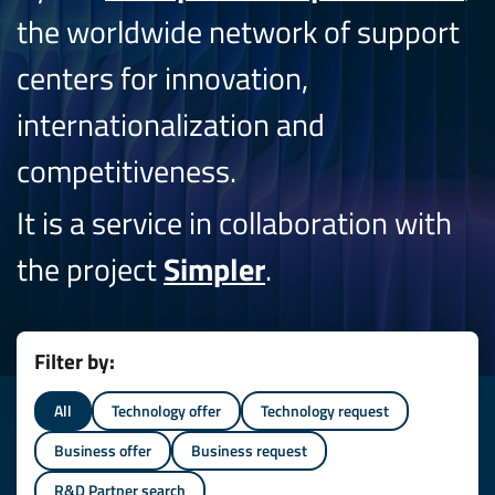
the worldwide network of support
centers for innovation,
internationalization and
competitiveness.
It is a service in collaboration with
the project
Simpler
.
Filter by:
All
Technology offer
Technology request
Business offer
Business request
R&D Partner search