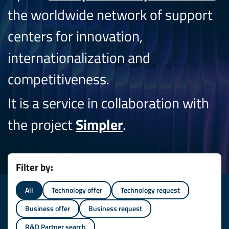
the worldwide network of support
centers for innovation,
internationalization and
competitiveness.
It is a service in collaboration with
the project
Simpler
.
Filter by:
All
Technology offer
Technology request
Business offer
Business request
R&D Partner search