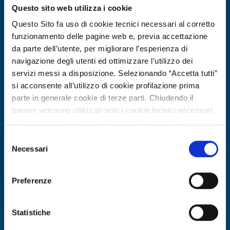
Expires on
13 marzo 2027
Questo sito web utilizza i cookie
Questo Sito fa uso di cookie tecnici necessari al corretto
funzionamento delle pagine web e, previa accettazione
da parte dell’utente, per migliorare l’esperienza di
navigazione degli utenti ed ottimizzare l’utilizzo dei
servizi messi a disposizione. Selezionando “Accetta tutti”
si acconsente all’utilizzo di cookie profilazione prima
parte in generale cookie di terze parti. Chiudendo il
banner verranno utilizzati solo i cookie tecnici necessari
alla navigazione e alcune funzionalità aggiuntive
potrebbero non essere disponibili.
Selezione
Technology offer
Per conoscere i dettagli, consulta la nostra cookie policy.
Necessari
del
Azienda francese leader in sistemi UV
https://www.openinnovation.regione.lombardia.it/it/co
consenso
okie-policy
e la nostra privacy policy
per PCB e incisione metalli cerca
Preferenze
https://www.openinnovation.regione.lombardia.it/it/pr
partner industriali
ivacy-policy
ID: TOFR20250818014
Statistiche