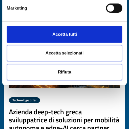
DISCOVER MORE →
Marketing
Expires on
12 marzo 2027
Accetta tutti
Accetta selezionati
Rifiuta
Technology offer
Azienda deep-tech greca
sviluppatrice di soluzioni per mobilità
autonoma e edge-AI cerca partner