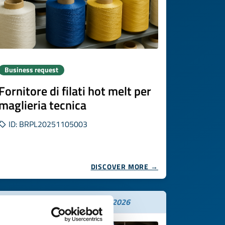
Business request
Fornitore di filati hot melt per
maglieria tecnica
ID: BRPL20251105003
DISCOVER MORE →
Expires on
26 novembre 2026