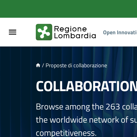
NTENUTO PRINCIPALE
Open Innovat
/
Proposte di collaborazione
COLLABORATIO
Browse among the 263 coll
the worldwide network of sup
competitiveness.