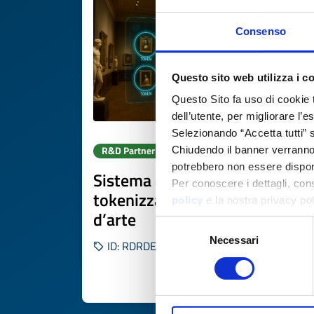
Consenso
Questo sito web utilizza i c
Questo Sito fa uso di cookie 
dell’utente, per migliorare l’
Selezionando “Accetta tutti” s
R&D Partner search
Chiudendo il banner verranno u
potrebbero non essere disponi
Sistema assicurativo
Per conoscere i dettagli, con
tokenizzato per musei e opere
policy
e la nostra privacy po
d’arte
Selezione
Necessari
del
ID: RDRDE20251103003
consenso
DISCOVER MORE 