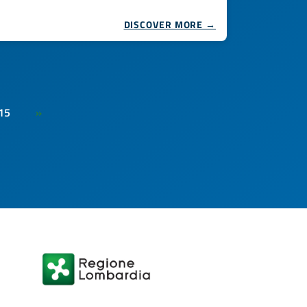
DISCOVER MORE →
15
»