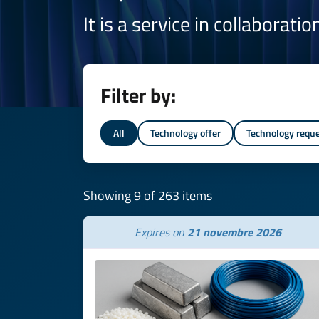
It is a service in collaborati
Filter by:
All
Technology offer
Technology requ
Showing 9 of 263 items
Expires on
21 novembre 2026