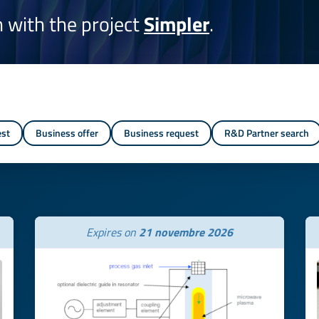
on with the project
Simpler
.
est
Business offer
Business request
R&D Partner search
Expires on
21 novembre 2026