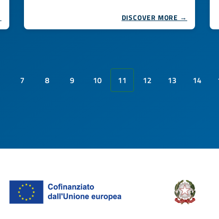
→
DISCOVER MORE →
7
8
9
10
11
12
13
14