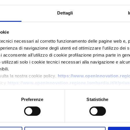
Dettagli
ookie
tecnici necessari al corretto funzionamento delle pagine web e, 
esperienza di navigazione degli utenti ed ottimizzare l’utilizzo dei
i acconsente all’utilizzo di cookie profilazione prima parte in gene
Business offer
tilizzati solo i cookie tecnici necessari alla navigazione e alcun
bili.
Licenza per piattaforma
sulta la nostra cookie policy.
https://www.openinnovation.region
europea di smontaggio camion
licy
https://www.openinnovation.regione.lombardia.it/it/priva
rifiuti
Preferenze
Statistiche
ID: BOUA20251105025
→
DISCOVER MORE →