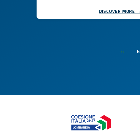
DISCOVER MORE 
6
«