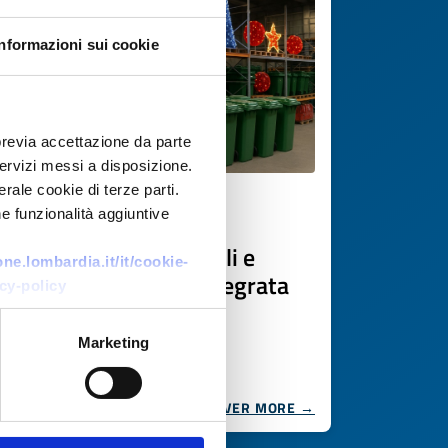
Informazioni sui cookie
previa accettazione da parte
 servizi messi a disposizione.
rale cookie di terze parti.
Technology request
e funzionalità aggiuntive
Attrezzature municipali e
e.lombardia.it/it/cookie-
consulenza urbana integrata
cy-policy
ID: BRME20251112010
Marketing
DISCOVER MORE →