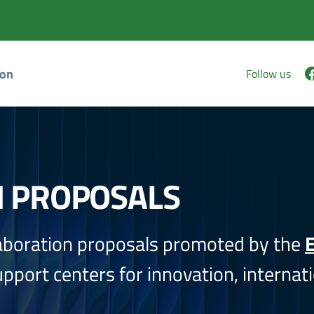
ion
Follow us
N PROPOSALS
aboration proposals promoted by the
E
port centers for innovation, internati