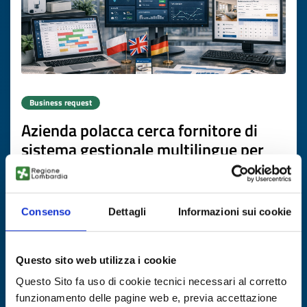
Business request
Azienda polacca cerca fornitore di
sistema gestionale multilingue per
affitti brevi
ID: BRPL20260506006
Consenso
Dettagli
Informazioni sui cookie
DISCOVER MORE →
Questo sito web utilizza i cookie
Expires on
16 luglio 2027
Questo Sito fa uso di cookie tecnici necessari al corretto
funzionamento delle pagine web e, previa accettazione