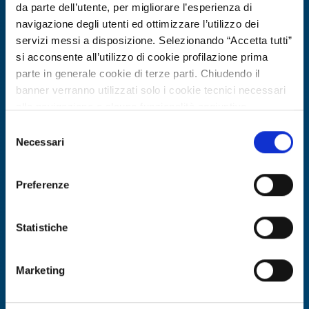
da parte dell’utente, per migliorare l’esperienza di
navigazione degli utenti ed ottimizzare l’utilizzo dei
servizi messi a disposizione. Selezionando “Accetta tutti”
si acconsente all’utilizzo di cookie profilazione prima
parte in generale cookie di terze parti. Chiudendo il
banner verranno utilizzati solo i cookie tecnici necessari
alla navigazione e alcune funzionalità aggiuntive
potrebbero non essere disponibili.
Selezione
Per conoscere i dettagli, consulta la nostra cookie policy.
Necessari
del
Business request
https://www.openinnovation.regione.lombardia.it/it/co
consenso
okie-policy
e la nostra privacy policy
Azienda polacca cerca laboratorio per
Preferenze
https://www.openinnovation.regione.lombardia.it/it/pr
test di tenuta packaging cosmetico
ivacy-policy
per trasporto aereo
Statistiche
ID: BRPL20260416007
Marketing
DISCOVER MORE →