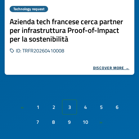
Technology request
Azienda tech francese cerca partner
per infrastruttura Proof-of-Impact
per la sostenibilità
ID: TRFR20260410008
DISCOVER MORE →
1
2
3
4
5
6
«
7
8
9
10
»