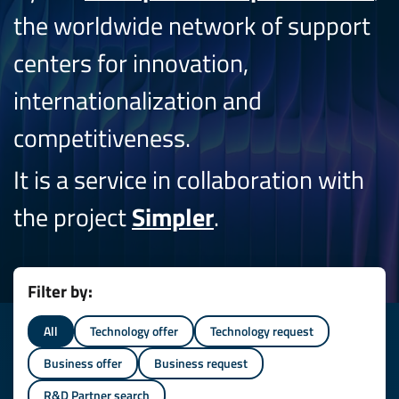
the worldwide network of support
centers for innovation,
internationalization and
competitiveness.
It is a service in collaboration with
the project
Simpler
.
Filter by:
All
Technology offer
Technology request
Business offer
Business request
R&D Partner search