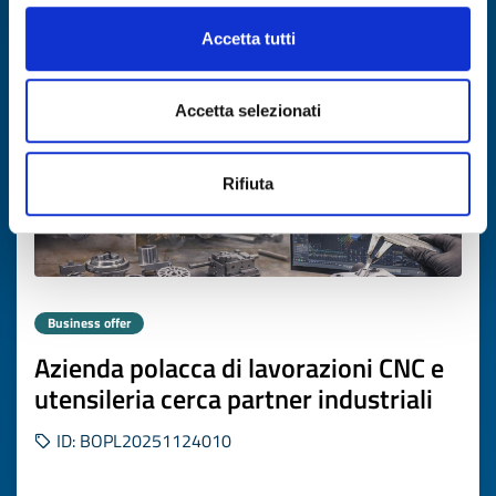
Expires on
26 febbraio 2027
Accetta tutti
Accetta selezionati
Rifiuta
Business offer
Azienda polacca di lavorazioni CNC e
utensileria cerca partner industriali
ID: BOPL20251124010