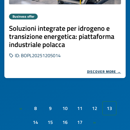
Business offer
Soluzioni integrate per idrogeno e
transizione energetica: piattaforma
industriale polacca
ID: BOPL20251205014
DISCOVER MORE →
8
9
10
11
12
13
«
14
15
16
17
»