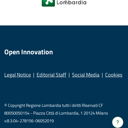
Open Innovation
Legal Notice
Editorial Staff
Social Media
Cookies
© Copyright Regione Lombardia tutti i diritti Riservati CF
80050050154 - Piazza Città di Lombardia, 1 20124 Milano
v.8.3.04-278156-06052019
Verrà