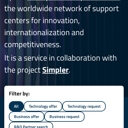
the worldwide network of support
centers for innovation,
internationalization and
competitiveness.
It is a service in collaboration with
the project
Simpler
.
Filter by:
All
Technology offer
Technology request
Business offer
Business request
R&D Partner search