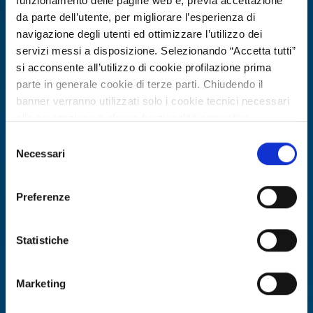
funzionamento delle pagine web e, previa accettazione
Expires on
26 febbraio 2027
da parte dell’utente, per migliorare l’esperienza di
navigazione degli utenti ed ottimizzare l’utilizzo dei
servizi messi a disposizione. Selezionando “Accetta tutti”
si acconsente all’utilizzo di cookie profilazione prima
parte in generale cookie di terze parti. Chiudendo il
banner verranno utilizzati solo i cookie tecnici necessari
alla navigazione e alcune funzionalità aggiuntive
potrebbero non essere disponibili.
Selezione
Per conoscere i dettagli, consulta la nostra cookie policy.
Necessari
del
https://www.openinnovation.regione.lombardia.it/it/co
consenso
okie-policy
e la nostra privacy policy
Business offer
Preferenze
https://www.openinnovation.regione.lombardia.it/it/pr
Produttore tessile UK offre sviluppo
ivacy-policy
prodotto e fabbricazione su misura
Statistiche
ID: BOGB20251119010
Marketing
DISCOVER MORE →