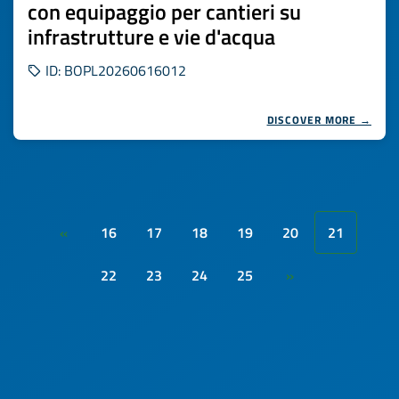
con equipaggio per cantieri su
infrastrutture e vie d'acqua
ID: BOPL20260616012
DISCOVER MORE →
16
17
18
19
20
21
«
22
23
24
25
»