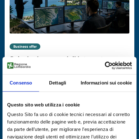
Business offer
Soluzioni geospaziali integrate per
infrastrutture e gestione di asset da
azienda greca
Consenso
Dettagli
Informazioni sui cookie
ID: BOGR20260727002
Questo sito web utilizza i cookie
DISCOVER MORE →
Questo Sito fa uso di cookie tecnici necessari al corretto
funzionamento delle pagine web e, previa accettazione
Expires on
06 agosto 2027
da parte dell’utente, per migliorare l’esperienza di
navigazione degli utenti ed ottimizzare l’utilizzo dei