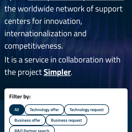
the worldwide network of support
centers for innovation,
internationalization and
competitiveness.
It is a service in collaboration with
the project
Simpler
.
Filter by:
All
Technology offer
Technology request
Business offer
Business request
R&D Partner search