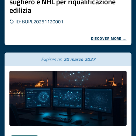
sughero e NHL per riqualificazione
edilizia
ID: BOPL20251120001
DISCOVER MORE →
Expires on
20 marzo 2027