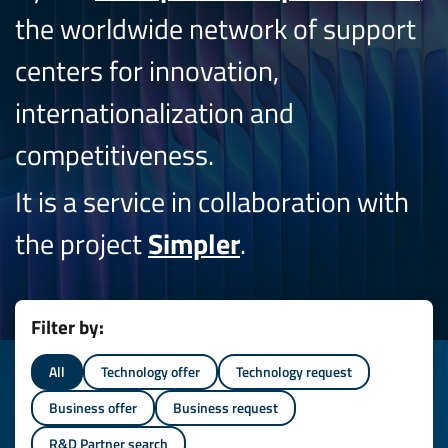
the worldwide network of support
centers for innovation,
internationalization and
competitiveness.
It is a service in collaboration with
the project
Simpler
.
Filter by:
All
Technology offer
Technology request
Business offer
Business request
R&D Partner search