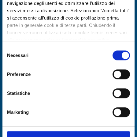
eolici modulari smart
navigazione degli utenti ed ottimizzare l’utilizzo dei
servizi messi a disposizione. Selezionando “Accetta tutti”
ID: RDRLV20260716012
si acconsente all’utilizzo di cookie profilazione prima
parte in generale cookie di terze parti. Chiudendo il
DISCOVER MORE →
banner verranno utilizzati solo i cookie tecnici necessari
alla navigazione e alcune funzionalità aggiuntive
potrebbero non essere disponibili.
Selezione
Expires on
06 agosto 2027
Per conoscere i dettagli, consulta la nostra cookie policy.
Necessari
del
https://www.openinnovation.regione.lombardia.it/it/co
consenso
okie-policy
e la nostra privacy policy
Preferenze
https://www.openinnovation.regione.lombardia.it/it/pr
ivacy-policy
Statistiche
Marketing
R&D Partner search