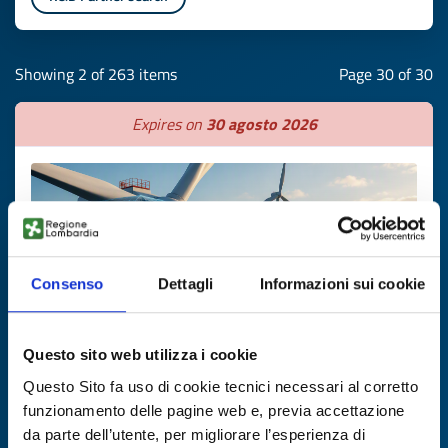
Showing 2 of 263 items
Page 30 of 30
Expires on
30 agosto 2026
Consenso
Dettagli
Informazioni sui cookie
Questo sito web utilizza i cookie
R&D Partner search
Questo Sito fa uso di cookie tecnici necessari al corretto
funzionamento delle pagine web e, previa accettazione
PMI lettone cerca partner per sistemi
da parte dell’utente, per migliorare l’esperienza di