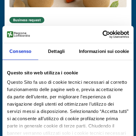
Business request
Cercasi produttore per gelato senza
zuccheri aggiunti
Consenso
Dettagli
Informazioni sui cookie
ID: BRDK20250820002
DISCOVER MORE →
Questo sito web utilizza i cookie
Questo Sito fa uso di cookie tecnici necessari al corretto
Expires on
13 novembre 2026
funzionamento delle pagine web e, previa accettazione
da parte dell’utente, per migliorare l’esperienza di
navigazione degli utenti ed ottimizzare l’utilizzo dei
servizi messi a disposizione. Selezionando “Accetta tutti”
si acconsente all’utilizzo di cookie profilazione prima
parte in generale cookie di terze parti. Chiudendo il
banner verranno utilizzati solo i cookie tecnici necessari