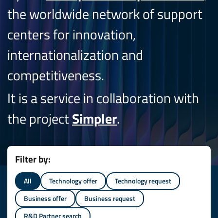
the worldwide network of support
centers for innovation,
internationalization and
competitiveness.
It is a service in collaboration with
the project
Simpler
.
Filter by:
All
Technology offer
Technology request
Business offer
Business request
R&D Partner search