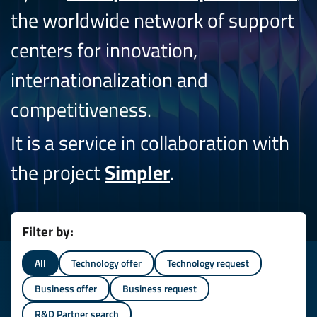
the worldwide network of support
centers for innovation,
internationalization and
competitiveness.
It is a service in collaboration with
the project
Simpler
.
Filter by:
All
Technology offer
Technology request
Business offer
Business request
R&D Partner search