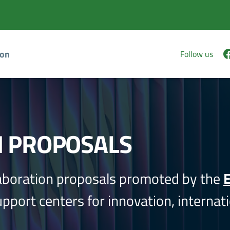
ion
Follow us
N PROPOSALS
aboration proposals promoted by the
E
port centers for innovation, internati