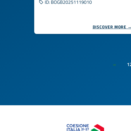
ID: BOGB20251119010
DISCOVER MORE 
1
«