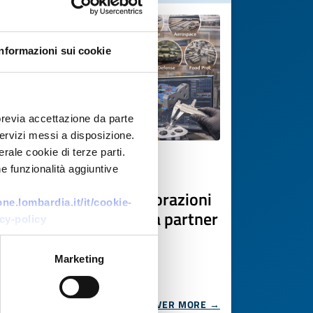
Informazioni sui cookie
previa accettazione da parte
 servizi messi a disposizione.
rale cookie di terze parti.
Business offer
e funzionalità aggiuntive
Azienda polacca di lavorazioni
e.lombardia.it/it/cookie-
CNC e utensileria cerca partner
cy-policy
industriali
Marketing
ID: BOPL20251124010
DISCOVER MORE →