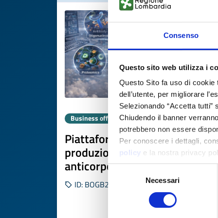
Consenso
Questo sito web utilizza i c
Questo Sito fa uso di cookie 
dell’utente, per migliorare l’
Selezionando “Accetta tutti” s
Business offer
Chiudendo il banner verranno u
potrebbero non essere disponi
Piattaforma UK per
Per conoscere i dettagli, con
produzione rapida di coniugati
policy
e la nostra privacy po
anticorpo-oligonucleotide
Selezione
Necessari
del
ID: BOGB20251120010
consenso
DISCOVER MORE 