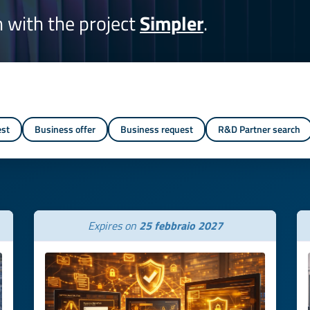
on with the project
Simpler
.
est
Business offer
Business request
R&D Partner search
Expires on
25 febbraio 2027