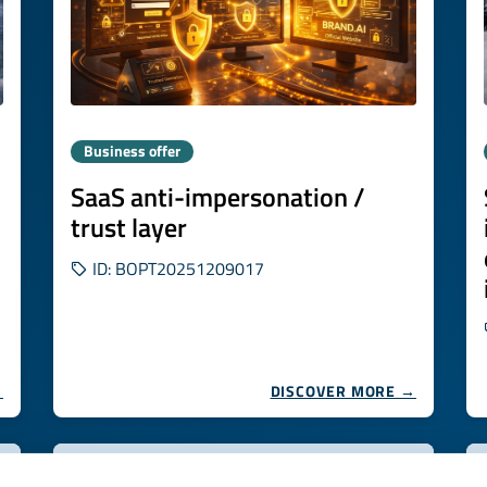
Business offer
SaaS anti-impersonation /
trust layer
ID: BOPT20251209017
→
DISCOVER MORE →
Expires on
26 febbraio 2027