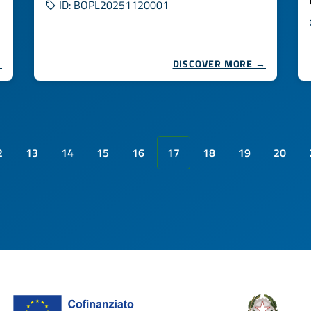
ID: BOPL20251120001
→
DISCOVER MORE →
2
13
14
15
16
17
18
19
20