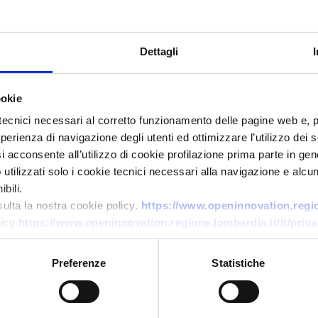
Dettagli
ookie
tecnici necessari al corretto funzionamento delle pagine web e, 
esperienza di navigazione degli utenti ed ottimizzare l’utilizzo dei
i acconsente all’utilizzo di cookie profilazione prima parte in gene
Business offer
tilizzati solo i cookie tecnici necessari alla navigazione e alcun
bili.
Produttore portoghese di
sulta la nostra cookie policy.
https://www.openinnovation.region
stampi per iniezione plastica e
licy
https://www.openinnovation.regione.lombardia.it/it/priva
pressofusione cerca clienti
Preferenze
Statistiche
ID: BOPT20251118013
→
DISCOVER MORE →