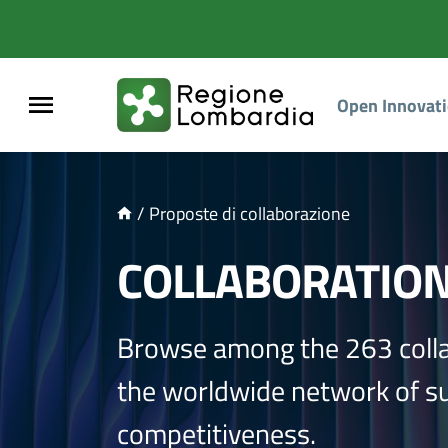
NTENUTO PRINCIPALE
Open Innovat
/
Proposte di collaborazione
COLLABORATIO
Browse among the 263 coll
the worldwide network of sup
competitiveness.