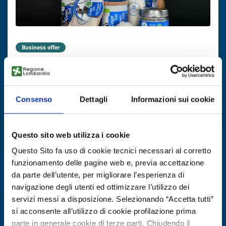
Business offer
Salina croata cerca distributori per
sale BIO
Consenso
Dettagli
Informazioni sui cookie
ID: BOHR20251105015
DISCOVER MORE →
Questo sito web utilizza i cookie
Questo Sito fa uso di cookie tecnici necessari al corretto
Expires on
17 novembre 2026
funzionamento delle pagine web e, previa accettazione
da parte dell’utente, per migliorare l’esperienza di
navigazione degli utenti ed ottimizzare l’utilizzo dei
servizi messi a disposizione. Selezionando “Accetta tutti”
si acconsente all’utilizzo di cookie profilazione prima
parte in generale cookie di terze parti. Chiudendo il