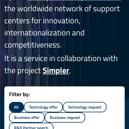
the worldwide network of support
centers for innovation,
internationalization and
competitiveness.
It is a service in collaboration with
the project
Simpler
.
Filter by:
All
Technology offer
Technology request
Business offer
Business request
R&D Partner search