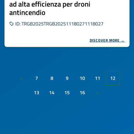
ad alta efficienza per droni
antincendio
ID: TRGB2025TRGB202511180271118027
DISCOVER MORE →
7
8
9
10
11
12
«
13
14
15
16
»