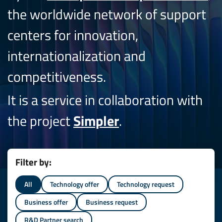
the worldwide network of support
centers for innovation,
internationalization and
competitiveness.
It is a service in collaboration with
the project
Simpler
.
Filter by:
All
Technology offer
Technology request
Business offer
Business request
R&D Partner search