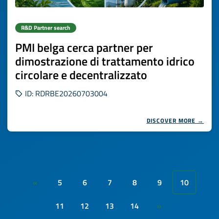
R&D Partner search
PMI belga cerca partner per
dimostrazione di trattamento idrico
circolare e decentralizzato
ID: RDRBE20260703004
DISCOVER MORE →
5
6
7
8
9
10
«
11
12
13
14
»