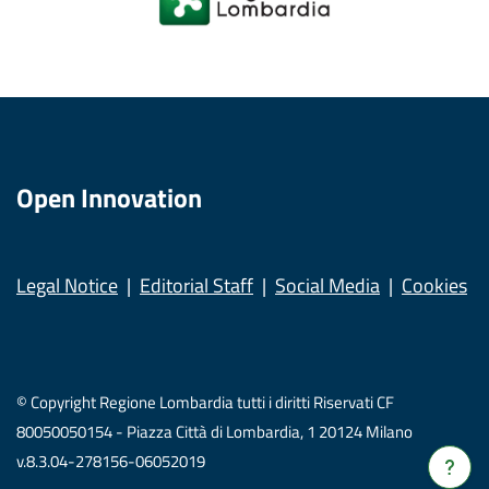
Open Innovation
Legal Notice
Editorial Staff
Social Media
Cookies
© Copyright Regione Lombardia tutti i diritti Riservati CF
80050050154 - Piazza Città di Lombardia, 1 20124 Milano
v.8.3.04-278156-06052019
Verrà