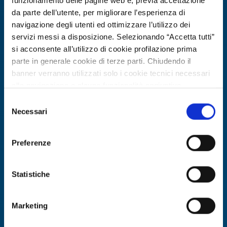
funzionamento delle pagine web e, previa accettazione
da parte dell’utente, per migliorare l’esperienza di
navigazione degli utenti ed ottimizzare l’utilizzo dei
servizi messi a disposizione. Selezionando “Accetta tutti”
si acconsente all’utilizzo di cookie profilazione prima
parte in generale cookie di terze parti. Chiudendo il
banner verranno utilizzati solo i cookie tecnici necessari
alla navigazione e alcune funzionalità aggiuntive
potrebbero non essere disponibili.
Selezione
Per conoscere i dettagli, consulta la nostra cookie policy.
Necessari
Business request
del
https://www.openinnovation.regione.lombardia.it/it/co
consenso
Biotech tedesca cerca fornitori di
okie-policy
e la nostra privacy policy
acidi organici bio-based vegani per
Preferenze
https://www.openinnovation.regione.lombardia.it/it/pr
cosmetica
ivacy-policy
Statistiche
ID: BRDE20260508023
Marketing
DISCOVER MORE →