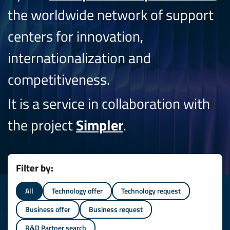
the worldwide network of support
centers for innovation,
internationalization and
competitiveness.
It is a service in collaboration with
the project
Simpler
.
Filter by:
All
Technology offer
Technology request
Business offer
Business request
R&D Partner search