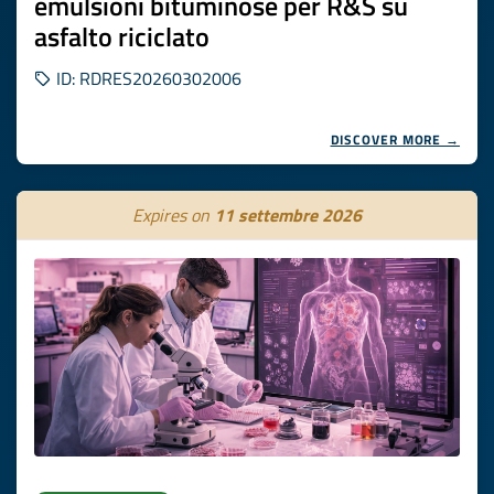
emulsioni bituminose per R&S su
asfalto riciclato
ID: RDRES20260302006
DISCOVER MORE →
Expires on
11 settembre 2026