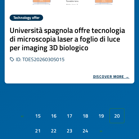
Technology offer
Università spagnola offre tecnologia
di microscopia laser a foglio di luce
per imaging 3D biologico
ID: TOES20260305015
DISCOVER MORE →
15
16
17
18
19
20
«
21
22
23
24
»