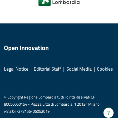
Open Innovation
Legal Notice
Editorial Staff
Social Media
Cookies
© Copyright Regione Lombardia tutti i diritti Riservati CF
80050050154 - Piazza Città di Lombardia, 1 20124 Milano
v.8.3.04-278156-06052019
Verrà