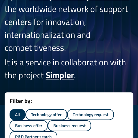
the worldwide network of support
centers for innovation,
internationalization and
competitiveness.
It is a service in collaboration with
the project
Simpler
.
Filter by:
All
Technology offer
Technology request
Business offer
Business request
R&D Partner search