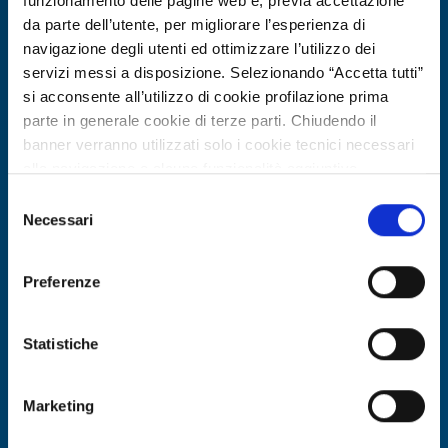
funzionamento delle pagine web e, previa accettazione
da parte dell’utente, per migliorare l’esperienza di
navigazione degli utenti ed ottimizzare l’utilizzo dei
servizi messi a disposizione. Selezionando “Accetta tutti”
si acconsente all’utilizzo di cookie profilazione prima
parte in generale cookie di terze parti. Chiudendo il
banner verranno utilizzati solo i cookie tecnici necessari
alla navigazione e alcune funzionalità aggiuntive
potrebbero non essere disponibili.
Selezione
Per conoscere i dettagli, consulta la nostra cookie policy.
Necessari
Technology offer
del
https://www.openinnovation.regione.lombardia.it/it/co
consenso
Istituto universitario tedesco offre
okie-policy
e la nostra privacy policy
progettazione e testing di sistemi di
Preferenze
https://www.openinnovation.regione.lombardia.it/it/pr
potenza wide bandgap
ivacy-policy
Statistiche
ID: TODE20260310025
Marketing
DISCOVER MORE →