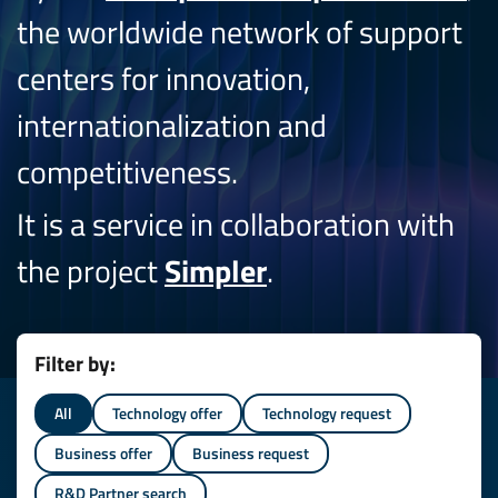
the worldwide network of support
centers for innovation,
internationalization and
competitiveness.
It is a service in collaboration with
the project
Simpler
.
Filter by:
All
Technology offer
Technology request
Business offer
Business request
R&D Partner search