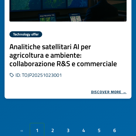
Technology offer
Analitiche satellitari AI per
agricoltura e ambiente:
collaborazione R&S e commerciale
ID: TOJP20251023001
DISCOVER MORE →
1
2
3
4
5
6
«