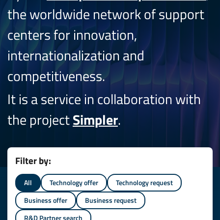
the worldwide network of support
centers for innovation,
internationalization and
competitiveness.
It is a service in collaboration with
the project
Simpler
.
Filter by:
All
Technology offer
Technology request
Business offer
Business request
R&D Partner search