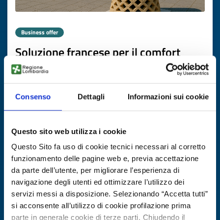
Business offer
Soluzione francese per il comfort
termico sostenibile
ID: BOFR20251104012
Consenso
Dettagli
Informazioni sui cookie
DISCOVER MORE →
Questo sito web utilizza i cookie
Expires on
20 novembre 2026
Questo Sito fa uso di cookie tecnici necessari al corretto
funzionamento delle pagine web e, previa accettazione
da parte dell’utente, per migliorare l’esperienza di
navigazione degli utenti ed ottimizzare l’utilizzo dei
servizi messi a disposizione. Selezionando “Accetta tutti”
si acconsente all’utilizzo di cookie profilazione prima
parte in generale cookie di terze parti. Chiudendo il