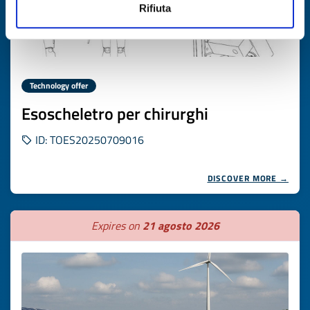
Rifiuta
Technology offer
Esoscheletro per chirurghi
ID: TOES20250709016
DISCOVER MORE →
Expires on
21 agosto 2026