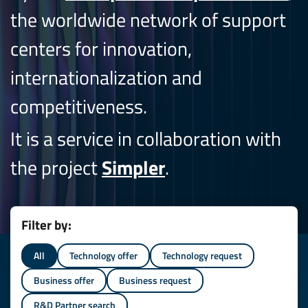
the worldwide network of support
centers for innovation,
internationalization and
competitiveness.
It is a service in collaboration with
the project
Simpler
.
Filter by:
All
Technology offer
Technology request
Business offer
Business request
R&D Partner search