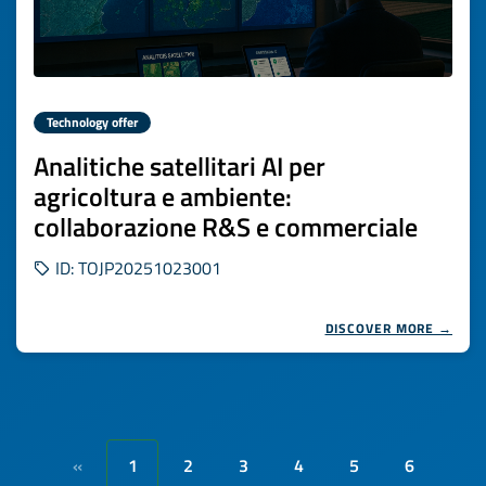
Technology offer
Analitiche satellitari AI per
agricoltura e ambiente:
collaborazione R&S e commerciale
ID: TOJP20251023001
DISCOVER MORE →
1
2
3
4
5
6
«