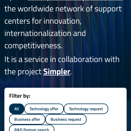
the worldwide network of support
centers for innovation,
internationalization and
competitiveness.
It is a service in collaboration with
the project
Simpler
.
Filter by:
All
Technology offer
Technology request
Business offer
Business request
R&D Partner search