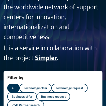
the worldwide network of support
centers for innovation,
internationalization and
competitiveness.
It is a service in collaboration with
the project
Simpler
.
Filter by:
All
Technology offer
Technology request
Business offer
Business request
R&D Partner search