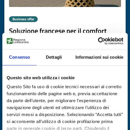
Business offer
Soluzione francese per il comfort
termico sostenibile
ID: BOFR20251104012
Consenso
Dettagli
Informazioni sui cookie
DISCOVER MORE →
Questo sito web utilizza i cookie
Expires on
20 novembre 2026
Questo Sito fa uso di cookie tecnici necessari al corretto
funzionamento delle pagine web e, previa accettazione
da parte dell’utente, per migliorare l’esperienza di
navigazione degli utenti ed ottimizzare l’utilizzo dei
servizi messi a disposizione. Selezionando “Accetta tutti”
si acconsente all’utilizzo di cookie profilazione prima
parte in generale cookie di terze parti. Chiudendo il