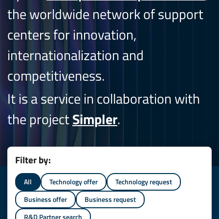
the worldwide network of support
centers for innovation,
internationalization and
competitiveness.
It is a service in collaboration with
the project
Simpler
.
Filter by:
All
Technology offer
Technology request
Business offer
Business request
R&D Partner search