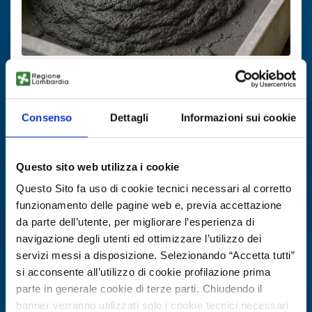
Technology request
Valorizzazione fanghi da lavorazione
Consenso
Dettagli
Informazioni sui cookie
pietre artificiali
ID: TRES20250709007
Questo sito web utilizza i cookie
Questo Sito fa uso di cookie tecnici necessari al corretto
DISCOVER MORE →
funzionamento delle pagine web e, previa accettazione
da parte dell’utente, per migliorare l’esperienza di
navigazione degli utenti ed ottimizzare l’utilizzo dei
Expires on
27 ottobre 2026
servizi messi a disposizione. Selezionando “Accetta tutti”
si acconsente all’utilizzo di cookie profilazione prima
parte in generale cookie di terze parti. Chiudendo il
banner verranno utilizzati solo i cookie tecnici necessari