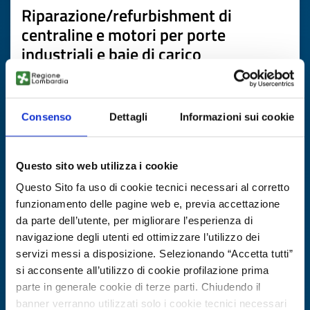
Riparazione/refurbishment di
centraline e motori per porte
industriali e baie di carico
ID: BOPL20260123014
Consenso
Dettagli
Informazioni sui cookie
DISCOVER MORE →
Expires on
20 febbraio 2027
Questo sito web utilizza i cookie
Questo Sito fa uso di cookie tecnici necessari al corretto
funzionamento delle pagine web e, previa accettazione
da parte dell’utente, per migliorare l’esperienza di
navigazione degli utenti ed ottimizzare l’utilizzo dei
servizi messi a disposizione. Selezionando “Accetta tutti”
si acconsente all’utilizzo di cookie profilazione prima
parte in generale cookie di terze parti. Chiudendo il
banner verranno utilizzati solo i cookie tecnici necessari