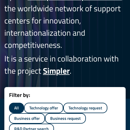
the worldwide network of support
centers for innovation,
internationalization and
competitiveness.
It is a service in collaboration with
the project
Simpler
.
Filter by:
All
Technology offer
Technology request
Business offer
Business request
R&D Partner search