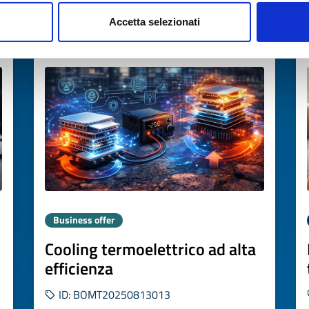
Accetta selezionati
Expires on
30 gennaio 2027
Business offer
Cooling termoelettrico ad alta
efficienza
ID: BOMT20250813013