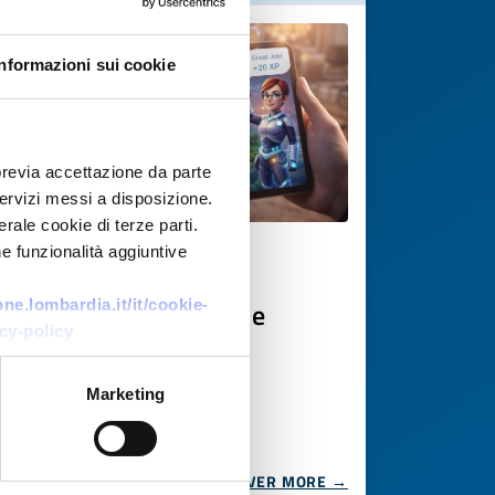
Informazioni sui cookie
previa accettazione da parte
 servizi messi a disposizione.
rale cookie di terze parti.
e funzionalità aggiuntive
Technology offer
LMS gamificato con AI e
e.lombardia.it/it/cookie-
cy-policy
storytelling
ID: TOGB20251104018
Marketing
DISCOVER MORE →