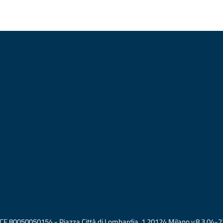
vati CF 80050050154 - Piazza Città di Lombardia, 1 20124 Milano v.8.3.