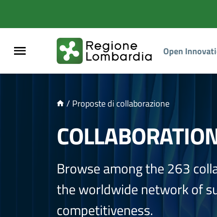
NTENUTO PRINCIPALE
Open Innovat
/
Proposte di collaborazione
COLLABORATIO
Browse among the 263 coll
the worldwide network of sup
competitiveness.