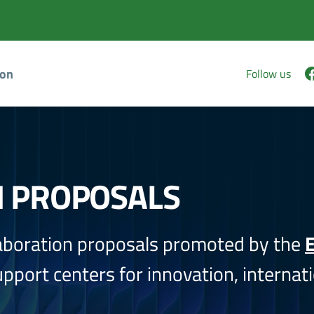
ion
Follow us
N PROPOSALS
aboration proposals promoted by the
E
port centers for innovation, internati