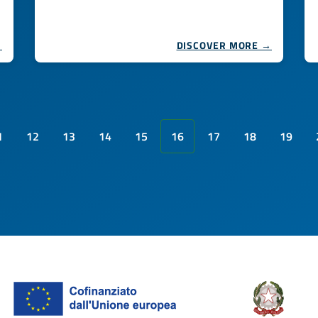
→
DISCOVER MORE →
1
12
13
14
15
16
17
18
19