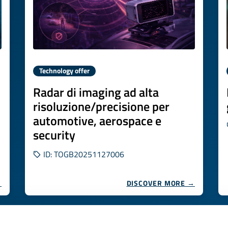
Technology offer
Radar di imaging ad alta
risoluzione/precisione per
automotive, aerospace e
security
ID: TOGB20251127006
→
DISCOVER MORE →
Expires on
30 gennaio 2027