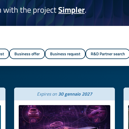
on with the project
Simpler
.
est
Business offer
Business request
R&D Partner search
Expires on
30 gennaio 2027