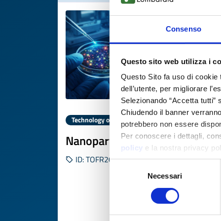
Consenso
Questo sito web utilizza i c
Questo Sito fa uso di cookie 
dell’utente, per migliorare l’
Selezionando “Accetta tutti” s
Chiudendo il banner verranno u
Technology offer
potrebbero non essere disponi
Nanoparticelle fluorescenti TR
Per conoscere i dettagli, con
policy
e la nostra privacy po
ID: TOFR20250620002
Selezione
Necessari
del
consenso
DISCOVER MORE 