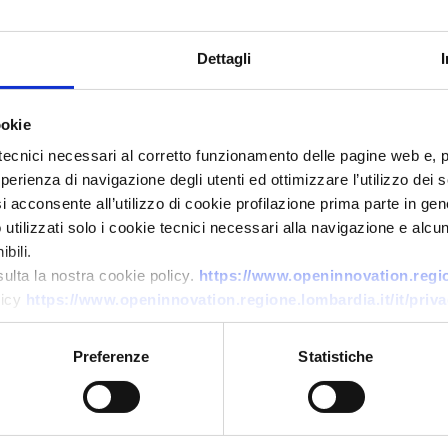
Dettagli
ookie
tecnici necessari al corretto funzionamento delle pagine web e, 
esperienza di navigazione degli utenti ed ottimizzare l’utilizzo dei
i acconsente all’utilizzo di cookie profilazione prima parte in gene
tilizzati solo i cookie tecnici necessari alla navigazione e alcun
Technology offer
bili.
Connettori meccanici
sulta la nostra cookie policy.
https://www.openinnovation.region
licy
https://www.openinnovation.regione.lombardia.it/it/priva
saldatura-free per tubazioni
critiche
Preferenze
Statistiche
ID: TOGB20251106010
→
DISCOVER MORE →