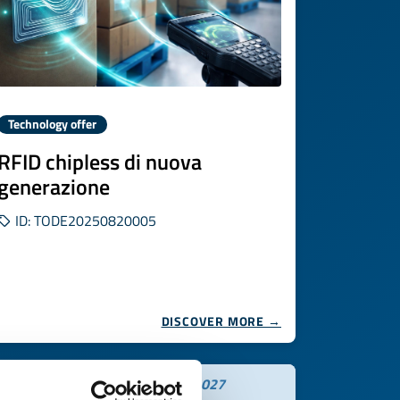
Technology offer
RFID chipless di nuova
generazione
ID: TODE20250820005
DISCOVER MORE →
Expires on
30 gennaio 2027