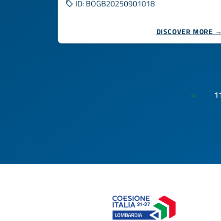
ID: BOGB20250901018
DISCOVER MORE 
1
«