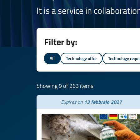
It is a service in collaborati
Filter by:
All
Technology offer
Technology requ
Showing 9 of 263 items
Expires on
13 febbraio 2027