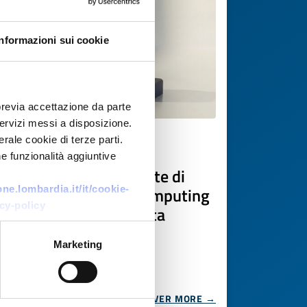
Informazioni sui cookie
previa accettazione da parte
 servizi messi a disposizione.
rale cookie di terze parti.
Business offer
e funzionalità aggiuntive
Soluzioni personalizzate di
High-Performance Computing
e.lombardia.it/it/cookie-
cy-policy
e integrazione avanzata
dell’hardware
Marketing
ID: BOTR20260109003
DISCOVER MORE →