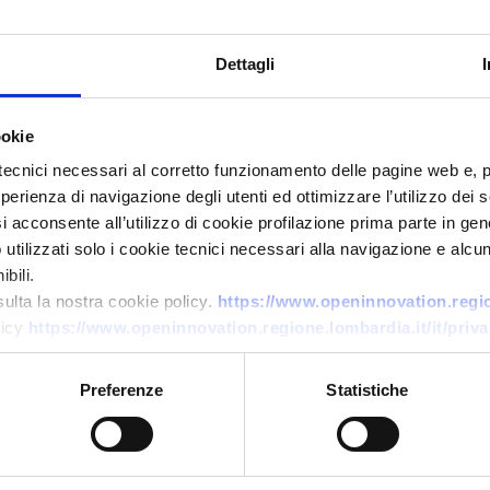
Dettagli
ookie
tecnici necessari al corretto funzionamento delle pagine web e, 
esperienza di navigazione degli utenti ed ottimizzare l’utilizzo dei
i acconsente all’utilizzo di cookie profilazione prima parte in gene
Business request
tilizzati solo i cookie tecnici necessari alla navigazione e alcun
Ricerca motori endotermici
bili.
leggeri per UAV
sulta la nostra cookie policy.
https://www.openinnovation.region
licy
https://www.openinnovation.regione.lombardia.it/it/priva
ID: BRLT20260119006
Preferenze
Statistiche
→
DISCOVER MORE →