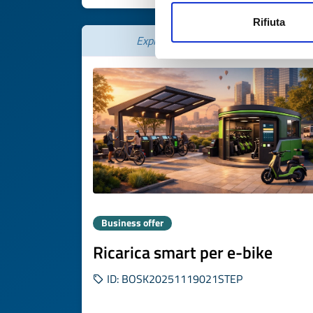
Rifiuta
Expires on
20 febbraio 2027
Business offer
Ricarica smart per e-bike
ID: BOSK20251119021STEP