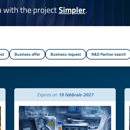
on with the project
Simpler
.
est
Business offer
Business request
R&D Partner search
Expires on
19 febbraio 2027