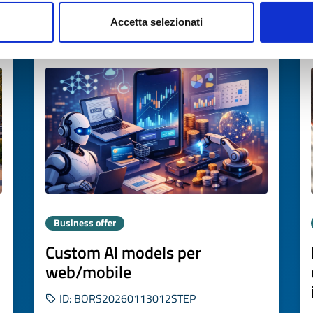
Accetta selezionati
Expires on
20 febbraio 2027
Business offer
Custom AI models per
web/mobile
ID: BORS20260113012STEP