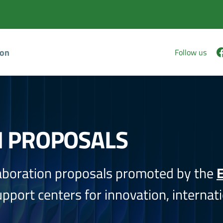
ion
Follow us
N PROPOSALS
aboration proposals promoted by the
E
port centers for innovation, internati