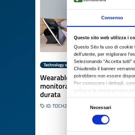
Consenso
Questo sito web utilizza i c
Questo Sito fa uso di cookie 
dell’utente, per migliorare l’
Selezionando “Accetta tutti” s
Technology offer
Chiudendo il banner verranno u
Wearable EEG per
potrebbero non essere disponi
monitoraggio remoto di lunga
Per conoscere i dettagli, con
policy
e la nostra privacy po
durata
Selezione
ID: TOCH20260121002
Necessari
del
consenso
DISCOVER MORE 