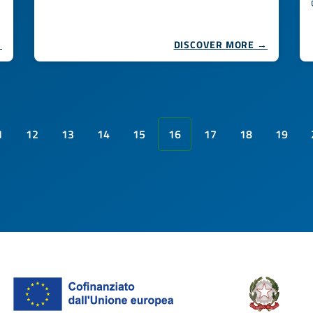
→
DISCOVER MORE →
1
12
13
14
15
16
17
18
19