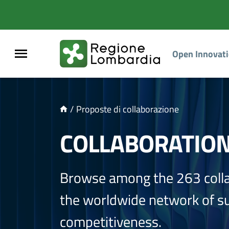
NTENUTO PRINCIPALE
Open Innovat
/
Proposte di collaborazione
COLLABORATIO
Browse among the 263 coll
the worldwide network of sup
competitiveness.