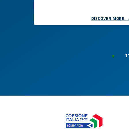
DISCOVER MORE 
1
«