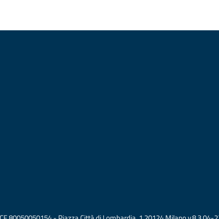
vati CF 80050050154 - Piazza Città di Lombardia, 1 20124 Milano v.8.3.