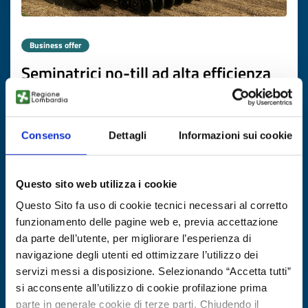
Business offer
Seminatrici no-till ad alta efficienza
dall’Ucraina
ID: BOUA20251106004
Consenso
Dettagli
Informazioni sui cookie
DISCOVER MORE →
Questo sito web utilizza i cookie
Expires on
21 novembre 2026
Questo Sito fa uso di cookie tecnici necessari al corretto
funzionamento delle pagine web e, previa accettazione
da parte dell’utente, per migliorare l’esperienza di
navigazione degli utenti ed ottimizzare l’utilizzo dei
servizi messi a disposizione. Selezionando “Accetta tutti”
si acconsente all’utilizzo di cookie profilazione prima
parte in generale cookie di terze parti. Chiudendo il