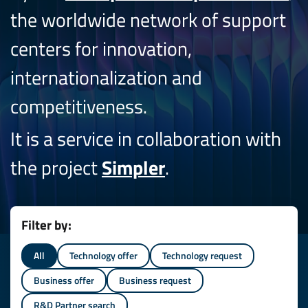
the worldwide network of support
centers for innovation,
internationalization and
competitiveness.
It is a service in collaboration with
the project
Simpler
.
Filter by:
All
Technology offer
Technology request
Business offer
Business request
R&D Partner search