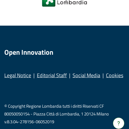
Open Innovation
Legal Notice
Editorial Staff
Social Media
Cookies
© Copyright Regione Lombardia tutti i diritti Riservati CF
80050050154 - Piazza Città di Lombardia, 1 20124 Milano
v.8.3.04-278156-06052019
Verrà