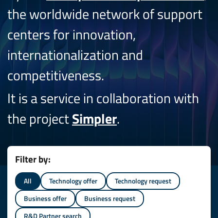
the worldwide network of support
centers for innovation,
internationalization and
competitiveness.
It is a service in collaboration with
the project
Simpler
.
Filter by:
All
Technology offer
Technology request
Business offer
Business request
R&D Partner search