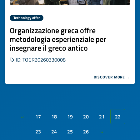
Technology offer
Organizzazione greca offre
metodologia esperienziale per
insegnare il greco antico
ID: TOGR20260330008
DISCOVER MORE →
17
18
19
20
21
22
«
23
24
25
26
»