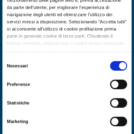
funzionamento delle pagine web e, previa accettazione
da parte dell’utente, per migliorare l’esperienza di
navigazione degli utenti ed ottimizzare l’utilizzo dei
servizi messi a disposizione. Selezionando “Accetta tutti”
si acconsente all’utilizzo di cookie profilazione prima
parte in generale cookie di terze parti. Chiudendo il
banner verranno utilizzati solo i cookie tecnici necessari
alla navigazione e alcune funzionalità aggiuntive
potrebbero non essere disponibili.
Selezione
Per conoscere i dettagli, consulta la nostra cookie policy.
Necessari
Technology offer
del
https://www.openinnovation.regione.lombardia.it/it/co
consenso
Start-up tedesca cerca partner per
okie-policy
e la nostra privacy policy
pilota su strato decisionale
Preferenze
https://www.openinnovation.regione.lombardia.it/it/pr
finanziario da segnali ambientali
ivacy-policy
Statistiche
ID: TODE20260317008
Marketing
DISCOVER MORE →