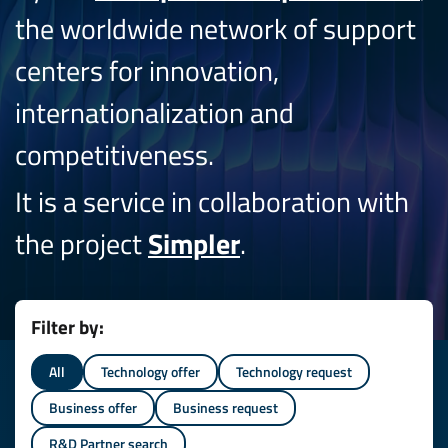
the worldwide network of support
centers for innovation,
internationalization and
competitiveness.
It is a service in collaboration with
the project
Simpler
.
Filter by:
All
Technology offer
Technology request
Business offer
Business request
R&D Partner search