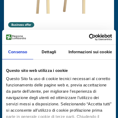
Business offer
Componenti in multistrato curvato e
stampi per sedie/poltrone
Consenso
Dettagli
Informazioni sui cookie
ID: BOPL20251023008
DISCOVER MORE →
Questo sito web utilizza i cookie
Questo Sito fa uso di cookie tecnici necessari al corretto
Expires on
13 novembre 2026
funzionamento delle pagine web e, previa accettazione
da parte dell’utente, per migliorare l’esperienza di
navigazione degli utenti ed ottimizzare l’utilizzo dei
servizi messi a disposizione. Selezionando “Accetta tutti”
si acconsente all’utilizzo di cookie profilazione prima
parte in generale cookie di terze parti. Chiudendo il