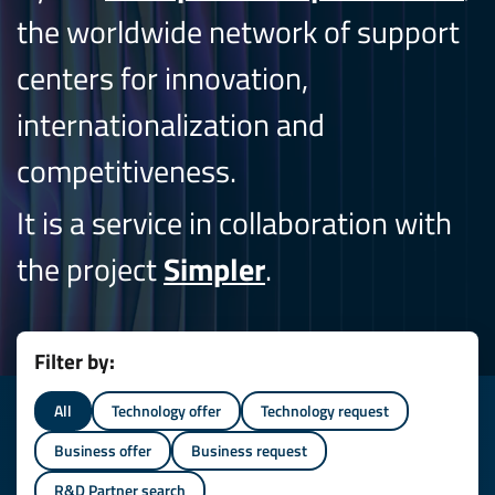
the worldwide network of support
centers for innovation,
internationalization and
competitiveness.
It is a service in collaboration with
the project
Simpler
.
Filter by:
All
Technology offer
Technology request
Business offer
Business request
R&D Partner search