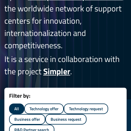
the worldwide network of support
centers for innovation,
internationalization and
competitiveness.
It is a service in collaboration with
the project
Simpler
.
Filter by:
All
Technology offer
Technology request
Business offer
Business request
R&D Partner search