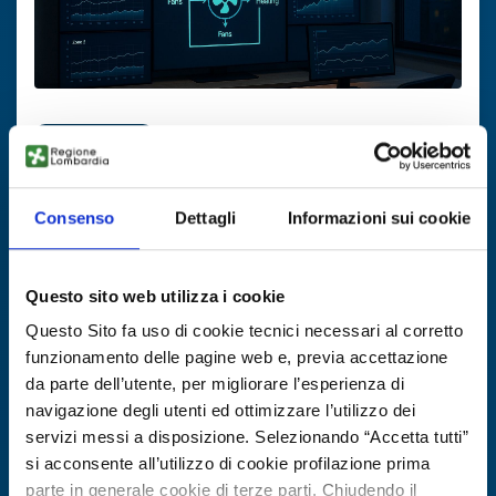
Technology offer
Sistema adattivo per controllo HVAC
Consenso
Dettagli
Informazioni sui cookie
ID: TOES20250821010
DISCOVER MORE →
Questo sito web utilizza i cookie
Questo Sito fa uso di cookie tecnici necessari al corretto
Expires on
04 novembre 2026
funzionamento delle pagine web e, previa accettazione
da parte dell’utente, per migliorare l’esperienza di
navigazione degli utenti ed ottimizzare l’utilizzo dei
servizi messi a disposizione. Selezionando “Accetta tutti”
si acconsente all’utilizzo di cookie profilazione prima
parte in generale cookie di terze parti. Chiudendo il