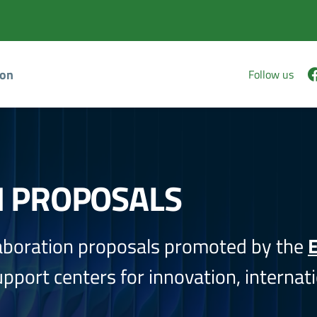
ion
Follow us
N PROPOSALS
aboration proposals promoted by the
E
port centers for innovation, internati