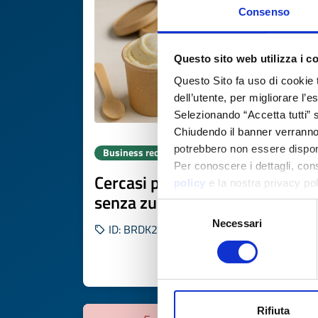
Consenso
Questo sito web utilizza i c
Questo Sito fa uso di cookie 
dell’utente, per migliorare l’
Selezionando “Accetta tutti” s
Chiudendo il banner verranno u
potrebbero non essere disponi
Business request
Per conoscere i dettagli, con
Cercasi produttore per gelato
policy
e la nostra privacy po
senza zuccheri aggiunti
Selezione
Necessari
del
ID: BRDK20250820002
consenso
DISCOVER MORE 
Rifiuta