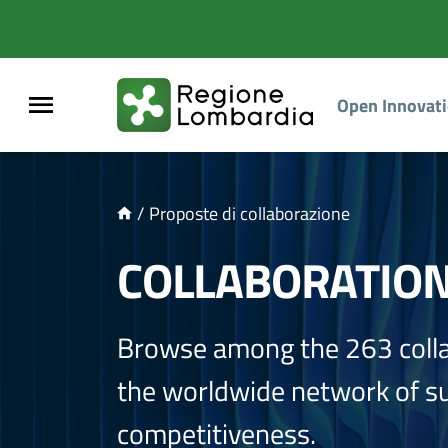
NTENUTO PRINCIPALE
Open Innovat
/
Proposte di collaborazione
COLLABORATIO
Browse among the 263 coll
the worldwide network of sup
competitiveness.