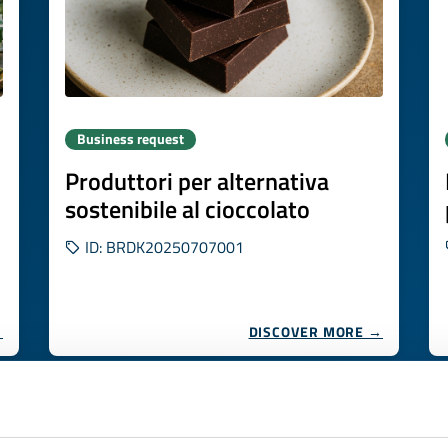
Business request
Produttori per alternativa
sostenibile al cioccolato
ID: BRDK20250707001
→
DISCOVER MORE →
Expires on
13 novembre 2026