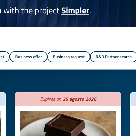
on with the project
Simpler
.
est
Business offer
Business request
R&D Partner search
Expires on
25 agosto 2026