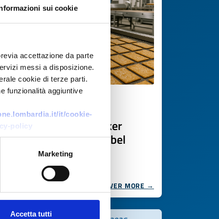
Informazioni sui cookie
previa accettazione da parte
 servizi messi a disposizione.
rale cookie di terze parti.
e funzionalità aggiuntive
Business request
e.lombardia.it/it/cookie-
Produttore UE di cracker
cy-policy
gourmet per private label
Marketing
ID: BRDK20251031018
DISCOVER MORE →
Accetta tutti