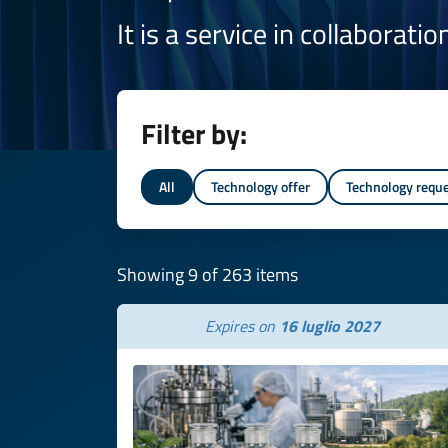
It is a service in collaborati
Filter by:
All
Technology offer
Technology requ
Showing 9 of 263 items
Expires on
16 luglio 2027