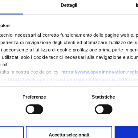
Dettagli
ookie
tecnici necessari al corretto funzionamento delle pagine web e, 
esperienza di navigazione degli utenti ed ottimizzare l’utilizzo dei
i acconsente all’utilizzo di cookie profilazione prima parte in gene
tilizzati solo i cookie tecnici necessari alla navigazione e alcun
bili.
Business request
sulta la nostra cookie policy.
https://www.openinnovation.region
Outsourcing alimentare per
licy
https://www.openinnovation.regione.lombardia.it/it/priva
private label
Preferenze
Statistiche
ID: BRDK20251015002
→
DISCOVER MORE →
Accetta selezionati