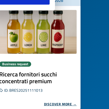
Expires on
26 novembre 2026
Business request
Ricerca fornitori succhi
concentrati premium
ID: BRES20251111013
DISCOVER MORE →