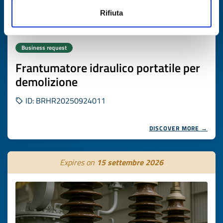
Rifiuta
Business request
Frantumatore idraulico portatile per
demolizione
ID: BRHR20250924011
DISCOVER MORE →
Expires on
15 settembre 2026