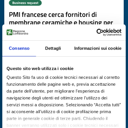
Business request
PMI francese cerca fornitori di
membrane ceramiche e housing per
filtrazione del vino
ID: BRFR20260429001
Consenso
Dettagli
Informazioni sui cookie
DISCOVER MORE →
Questo sito web utilizza i cookie
Expires on
05 novembre 2026
Questo Sito fa uso di cookie tecnici necessari al corretto
funzionamento delle pagine web e, previa accettazione
da parte dell’utente, per migliorare l’esperienza di
navigazione degli utenti ed ottimizzare l’utilizzo dei
servizi messi a disposizione. Selezionando “Accetta tutti”
si acconsente all’utilizzo di cookie profilazione prima
parte in generale cookie di terze parti. Chiudendo il
banner verranno utilizzati solo i cookie tecnici necessari