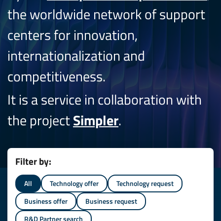
the worldwide network of support
centers for innovation,
internationalization and
competitiveness.
It is a service in collaboration with
the project
Simpler
.
Filter by:
All
Technology offer
Technology request
Business offer
Business request
R&D Partner search