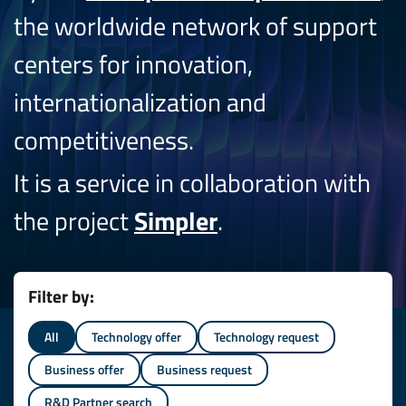
the worldwide network of support
centers for innovation,
internationalization and
competitiveness.
It is a service in collaboration with
the project
Simpler
.
Filter by:
All
Technology offer
Technology request
Business offer
Business request
R&D Partner search