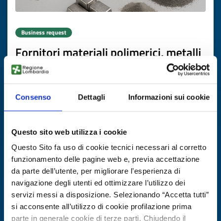
Business request
Fornitori materiali polimerici, metalli
e filamenti 3D
ID: BRME20251112012
Consenso
Dettagli
Informazioni sui cookie
DISCOVER MORE →
Questo sito web utilizza i cookie
Expires on
26 novembre 2026
Questo Sito fa uso di cookie tecnici necessari al corretto
funzionamento delle pagine web e, previa accettazione
da parte dell’utente, per migliorare l’esperienza di
navigazione degli utenti ed ottimizzare l’utilizzo dei
servizi messi a disposizione. Selezionando “Accetta tutti”
si acconsente all’utilizzo di cookie profilazione prima
parte in generale cookie di terze parti. Chiudendo il