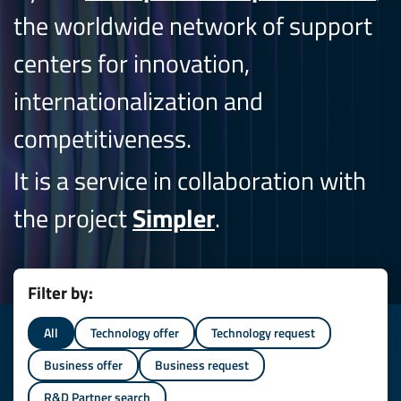
the worldwide network of support
centers for innovation,
internationalization and
competitiveness.
It is a service in collaboration with
the project
Simpler
.
Filter by:
All
Technology offer
Technology request
Business offer
Business request
R&D Partner search