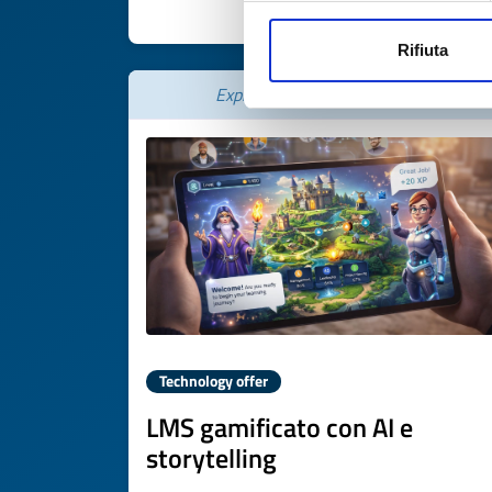
DISCOVER MORE 
Rifiuta
Expires on
30 gennaio 2027
Technology offer
LMS gamificato con AI e
storytelling