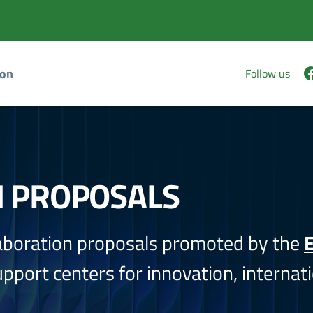
ion
Follow us
N PROPOSALS
aboration proposals promoted by the
E
port centers for innovation, internati