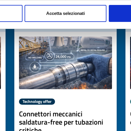
→
DISCOVER MORE →
Accetta selezionati
Expires on
30 gennaio 2027
Technology offer
Connettori meccanici
saldatura-free per tubazioni
critiche