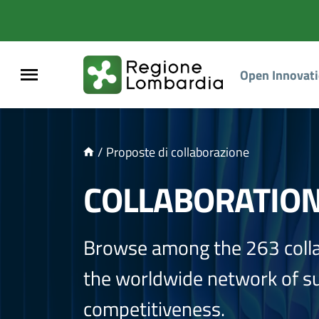
NTENUTO PRINCIPALE
Open Innovat
/
Proposte di collaborazione
COLLABORATIO
Browse among the 263 coll
the worldwide network of sup
competitiveness.