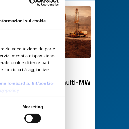
Informazioni sui cookie
previa accettazione da parte
 servizi messi a disposizione.
rale cookie di terze parti.
Technology offer
e funzionalità aggiuntive
Geotermia profonda multi-MW
e.lombardia.it/it/cookie-
per calore industriale:
cy-policy
sviluppatore UK cerca
siti/utenti
Marketing
ID: TOGB20251208023