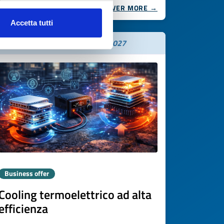
DISCOVER MORE →
Accetta tutti
Expires on
30 gennaio 2027
Business offer
Cooling termoelettrico ad alta
efficienza