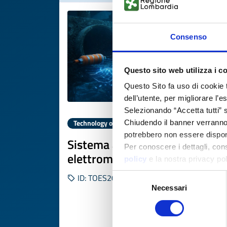
Consenso
Questo sito web utilizza i c
Questo Sito fa uso di cookie 
dell’utente, per migliorare l’
Selezionando “Accetta tutti” s
Technology offer
Chiudendo il banner verranno u
potrebbero non essere disponi
Sistema anti-meduse
Per conoscere i dettagli, con
elettromagnetico
policy
e la nostra privacy po
Selezione
ID: TOES20251203008
Necessari
del
consenso