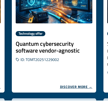
Technology offer
Quantum cybersecurity
software vendor-agnostic
ID: TOMT20251229002
→
DISCOVER MORE →
Expires on
29 gennaio 2027