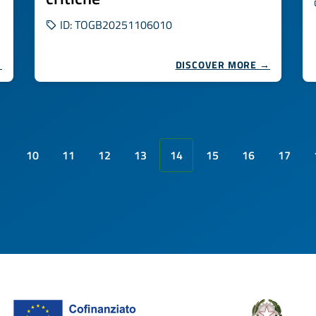
ID: TOGB20251106010
→
DISCOVER MORE →
10
11
12
13
14
15
16
17