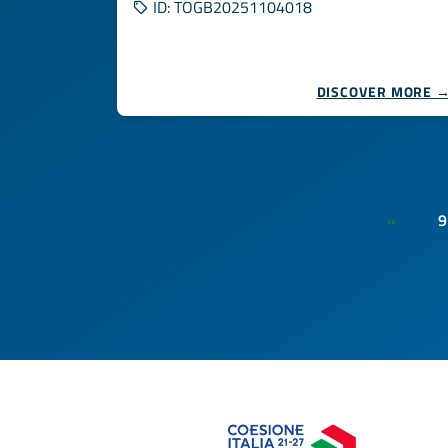
ID: TOGB20251104018
DISCOVER MORE 
9
«