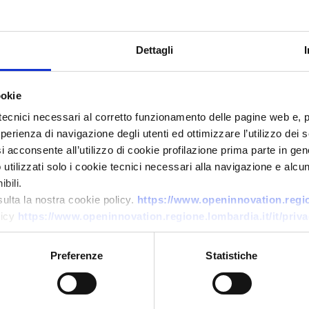
Dettagli
ookie
tecnici necessari al corretto funzionamento delle pagine web e, 
esperienza di navigazione degli utenti ed ottimizzare l’utilizzo dei
i acconsente all’utilizzo di cookie profilazione prima parte in gene
Technology offer
tilizzati solo i cookie tecnici necessari alla navigazione e alcun
bili.
Machine vision per
sulta la nostra cookie policy.
https://www.openinnovation.region
sorting/orientamento ad alta
licy
https://www.openinnovation.regione.lombardia.it/it/priva
velocità
Preferenze
Statistiche
ID: TOLV20260114010