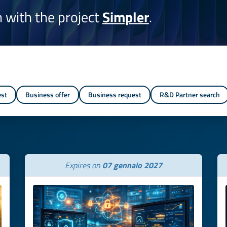
on with the project
Simpler
.
est
Business offer
Business request
R&D Partner search
Expires on
07 gennaio 2027