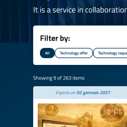
It is a service in collaborati
Filter by:
All
Technology offer
Technology requ
Showing 9 of 263 items
Expires on
02 gennaio 2027