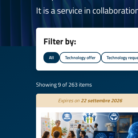
It is a service in collaborati
Filter by:
All
Technology offer
Technology requ
Showing 9 of 263 items
Expires on
22 settembre 2026