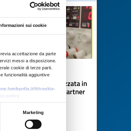
Informazioni sui cookie
previa accettazione da parte
 servizi messi a disposizione.
rale cookie di terze parti.
Technology offer
e funzionalità aggiuntive
PMI austriaca specializzata in
test di batterie cerca partner
e.lombardia.it/it/cookie-
cy-policy
per progetti R&S
transnazionali
Marketing
ID: TOAT20260422017