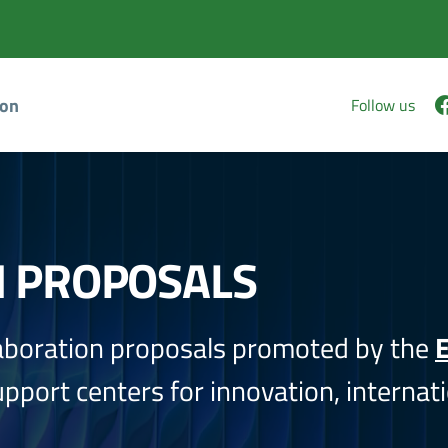
ion
Follow us
N PROPOSALS
aboration proposals promoted by the
E
port centers for innovation, internati