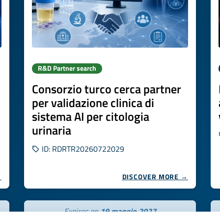
R&D Partner search
Consorzio turco cerca partner
per validazione clinica di
sistema AI per citologia
urinaria
ID: RDRTR20260722029
→
DISCOVER MORE →
Expires on
19 maggio 2027