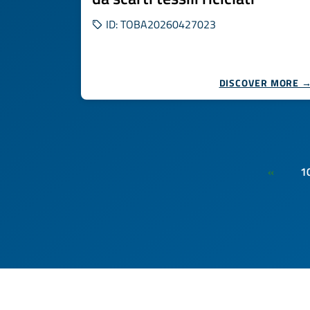
ID: TOBA20260427023
DISCOVER MORE 
1
«