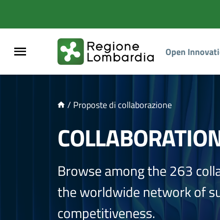
NTENUTO PRINCIPALE
Open Innovat
/
Proposte di collaborazione
COLLABORATIO
Browse among the 263 coll
the worldwide network of sup
competitiveness.