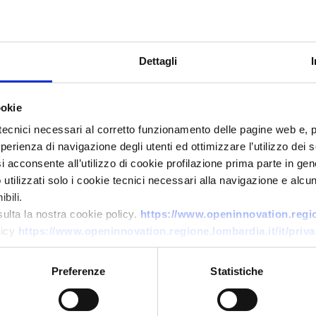
Dettagli
ookie
tecnici necessari al corretto funzionamento delle pagine web e, 
esperienza di navigazione degli utenti ed ottimizzare l’utilizzo dei
i acconsente all’utilizzo di cookie profilazione prima parte in gene
Technology offer
tilizzati solo i cookie tecnici necessari alla navigazione e alcun
PMI austriaca offre in licenza
bili.
tecnologia brevettata per
sulta la nostra cookie policy.
https://www.openinnovation.region
licy
https://www.openinnovation.regione.lombardia.it/it/priva
ombrelloni bionici leggeri e
sostenibili
Preferenze
Statistiche
ID: TOAT20260422013