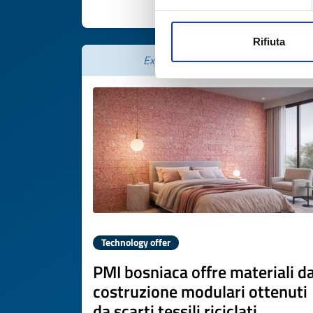
DISCOVER MORE 
Rifiuta
Expires on
07 luglio 2027
Technology offer
PMI bosniaca offre materiali d
costruzione modulari ottenuti
da scarti tessili riciclati