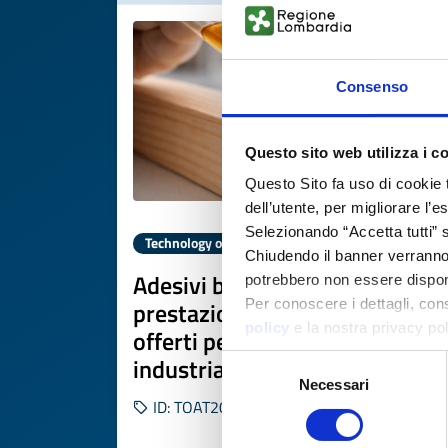
Consenso
Questo sito web utilizza i c
Questo Sito fa uso di cookie 
dell’utente, per migliorare l’
Selezionando “Accetta tutti” s
Technology offer
Chiudendo il banner verranno u
Adesivi bio-based ad alte
potrebbero non essere disponi
prestazioni da lignosolfonati
Per conoscere i dettagli, con
policy
e la nostra privacy po
offerti per co-sviluppo
industriale
Selezione
Necessari
del
ID: TOAT20260226018
consenso