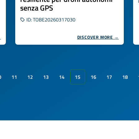
senza GPS
ID: TOBE20260317030
→
DISCOVER MORE →
0
11
12
13
14
15
16
17
18