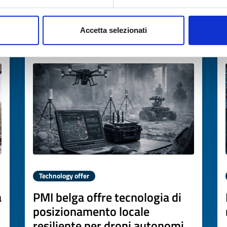
→
DISCOVER MORE →
Accetta selezionati
Expires on
02 aprile 2027
Technology offer
a
PMI belga offre tecnologia di
posizionamento locale
resiliente per droni autonomi