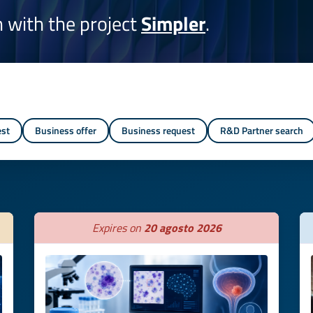
on with the project
Simpler
.
est
Business offer
Business request
R&D Partner search
Expires on
20 agosto 2026