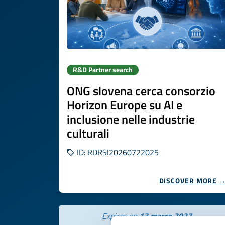
R&D Partner search
ONG slovena cerca consorzio
Horizon Europe su AI e
inclusione nelle industrie
culturali
ID: RDRSI20260722025
DISCOVER MORE 
Expires on
13 marzo 2027