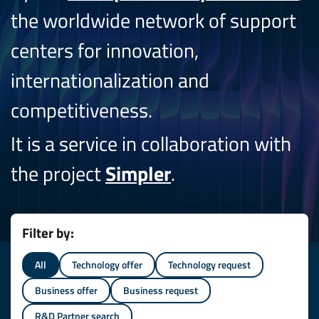
the worldwide network of support
centers for innovation,
internationalization and
competitiveness.
It is a service in collaboration with
the project
Simpler
.
Filter by:
All
Technology offer
Technology request
Business offer
Business request
R&D Partner search