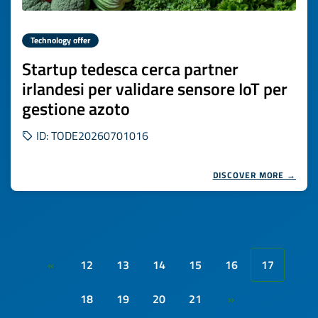
Technology offer
Startup tedesca cerca partner
irlandesi per validare sensore IoT per
gestione azoto
ID: TODE20260701016
DISCOVER MORE →
12
13
14
15
16
17
«
18
19
20
21
»