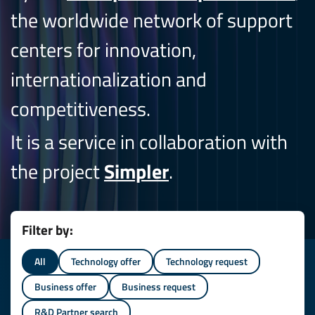
the worldwide network of support
centers for innovation,
internationalization and
competitiveness.
It is a service in collaboration with
the project
Simpler
.
Filter by:
All
Technology offer
Technology request
Business offer
Business request
R&D Partner search