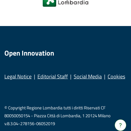
Open Innovation
Legal Notice
Editorial Staff
Social Media
Cookies
© Copyright Regione Lombardia tutti i diritti Riservati CF
80050050154 - Piazza Città di Lombardia, 1 20124 Milano
v.8.3.04-278156-06052019
Verrà