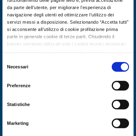
funzionamento delle pagine web e, previa accettazione
da parte dell’utente, per migliorare l’esperienza di
navigazione degli utenti ed ottimizzare l’utilizzo dei
servizi messi a disposizione. Selezionando “Accetta tutti”
si acconsente all’utilizzo di cookie profilazione prima
parte in generale cookie di terze parti. Chiudendo il
banner verranno utilizzati solo i cookie tecnici necessari
alla navigazione e alcune funzionalità aggiuntive
potrebbero non essere disponibili.
Selezione
Per conoscere i dettagli, consulta la nostra cookie policy.
Necessari
Technology offer
del
https://www.openinnovation.regione.lombardia.it/it/co
consenso
PMI tedesca offre piattaforma
okie-policy
e la nostra privacy policy
WebAR per turismo intelligente e
Preferenze
https://www.openinnovation.regione.lombardia.it/it/pr
patrimonio culturale
ivacy-policy
Statistiche
ID: TODE20260417001
Marketing
DISCOVER MORE →