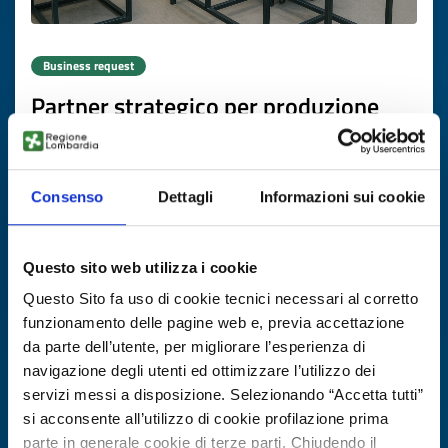
Business request
Partner strategico per produzione
strutture in acciaio
ID: BRMT20251103010
Consenso
Dettagli
Informazioni sui cookie
DISCOVER MORE →
Questo sito web utilizza i cookie
Expires on
26 novembre 2026
Questo Sito fa uso di cookie tecnici necessari al corretto
funzionamento delle pagine web e, previa accettazione
da parte dell’utente, per migliorare l’esperienza di
navigazione degli utenti ed ottimizzare l’utilizzo dei
servizi messi a disposizione. Selezionando “Accetta tutti”
si acconsente all’utilizzo di cookie profilazione prima
parte in generale cookie di terze parti. Chiudendo il