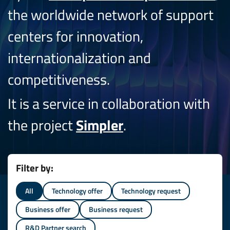
the worldwide network of support
centers for innovation,
internationalization and
competitiveness.
It is a service in collaboration with
the project
Simpler
.
Filter by:
All
Technology offer
Technology request
Business offer
Business request
R&D Partner search